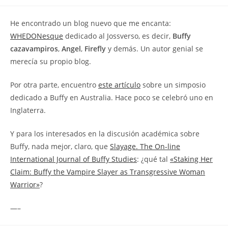
la
la
de
entrada:
entrada:
la
He encontrado un blog nuevo que me encanta:
entrada:
WHEDONesque
dedicado al Jossverso, es decir,
Buffy
cazavampiros
,
Angel
,
Firefly
y demás. Un autor genial se
merecía su propio blog.
Por otra parte, encuentro
este artículo
sobre un simposio
dedicado a Buffy en Australia. Hace poco se celebró uno en
Inglaterra.
Y para los interesados en la discusión académica sobre
Buffy, nada mejor, claro, que
Slayage. The On-line
International Journal of Buffy Studies
: ¿qué tal
«Staking Her
Claim: Buffy the Vampire Slayer as Transgressive Woman
Warrior»
?
—–