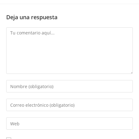
Deja una respuesta
Comentario
Introduce
tu
nombre
Introduce
o
tu
nombre
dirección
Introduce
de
de
la
usuario
correo
URL
para