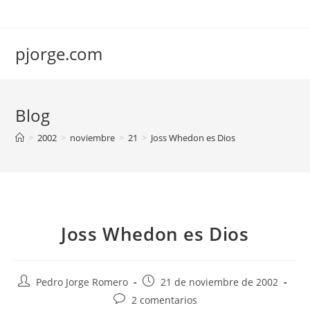
Saltar
al
contenido
pjorge.com
Blog
>
2002
>
noviembre
>
21
>
Joss Whedon es Dios
Joss Whedon es Dios
Autor
Publicación
Pedro Jorge Romero
21 de noviembre de 2002
de
de
Comentarios
2 comentarios