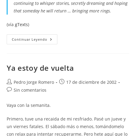
continuing to whisper stories, secretly dreaming and hoping
that someday he will return … bringing more rings.
(vía
gTexts
)
La
Continuar Leyendo
Versión
Del
Señor
Oscuro
Ya estoy de vuelta
Autor
Publicación
Pedro Jorge Romero
17 de diciembre de 2002
de
de
Comentarios
Sin comentarios
la
la
de
entrada:
entrada:
la
Vaya con la semanita.
entrada:
Primero, tuve una recaida de mi resfriado. Pasé un jueve y
un viernes fatales. El sábado más o menos, tomándomelo
con relax para intentar recuperarme. Pero hete aquí que lo