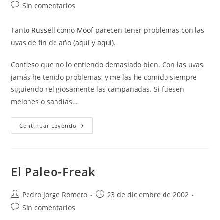
de
de
Comentarios
Sin comentarios
la
la
de
entrada:
entrada:
la
Tanto
Russell
como
Moof
parecen tener problemas con las
entrada:
uvas de fin de año (
aquí
y
aquí
).
Confieso que no lo entiendo demasiado bien. Con las uvas
jamás he tenido problemas, y me las he comido siempre
siguiendo religiosamente las campanadas. Si fuesen
melones o sandías…
Uvas
Continuar Leyendo
El Paleo-Freak
Autor
Publicación
Pedro Jorge Romero
23 de diciembre de 2002
de
de
Comentarios
Sin comentarios
la
la
de