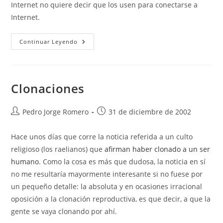
Internet no quiere decir que los usen para conectarse a
Internet.
Predicciones
Continuar Leyendo
Clonaciones
Autor
Publicación
Pedro Jorge Romero
31 de diciembre de 2002
de
de
la
la
Hace unos días que corre la noticia referida a un culto
entrada:
entrada:
religioso (los raelianos) que
afirman haber clonado a un ser
humano
. Como la cosa es más que dudosa, la noticia en sí
no me resultaría mayormente interesante si no fuese por
un pequeño detalle: la absoluta y en ocasiones irracional
oposición a la clonación reproductiva, es que decir, a que la
gente se vaya clonando por ahí.