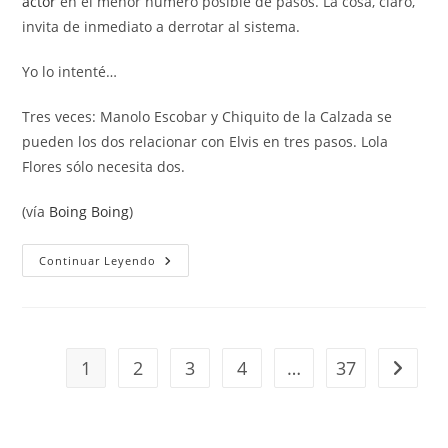
actor
en el menor número posible de pasos. La cosa, claro,
invita de inmediato a derrotar al sistema.
Yo lo intenté…
Tres veces: Manolo Escobar y Chiquito de la Calzada se
pueden los dos relacionar con Elvis en tres pasos. Lola
Flores sólo necesita dos.
(vía
Boing Boing
)
El
Continuar Leyendo
Oráculo
De
Elvis
1
2
3
4
…
37
Ir a la 