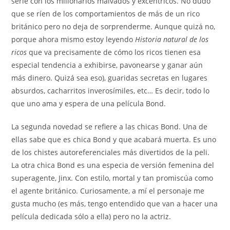
serie con los millonarios malvados y excéntricos. No dudo
que se ríen de los comportamientos de más de un rico
británico pero no deja de sorprenderme. Aunque quizá no,
porque ahora mismo estoy leyendo
Historia natural de los
ricos
que va precisamente de cómo los ricos tienen esa
especial tendencia a exhibirse, pavonearse y ganar aún
más dinero. Quizá sea eso), guaridas secretas en lugares
absurdos, cacharritos inverosímiles, etc… Es decir, todo lo
que uno ama y espera de una película Bond.
La segunda novedad se refiere a las chicas Bond. Una de
ellas sabe que es chica Bond y que acabará muerta. Es uno
de los chistes autoreferenciales más divertidos de la peli.
La otra chica Bond es una especia de versión femenina del
superagente, Jinx. Con estilo, mortal y tan promiscúa como
el agente británico. Curiosamente, a mí el personaje me
gusta mucho (es más, tengo entendido que van a hacer una
película dedicada sólo a ella) pero no la actriz.