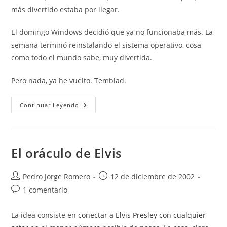
más divertido estaba por llegar.
El domingo Windows decidió que ya no funcionaba más. La
semana terminó reinstalando el sistema operativo, cosa,
como todo el mundo sabe, muy divertida.
Pero nada, ya he vuelto. Temblad.
Ya
Continuar Leyendo
Estoy
De
Vuelta
El oráculo de Elvis
Autor
Publicación
Pedro Jorge Romero
12 de diciembre de 2002
de
de
Comentarios
1 comentario
la
la
de
entrada:
entrada:
la
La idea consiste en
conectar a Elvis Presley con cualquier
entrada: