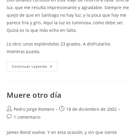
luz, que me resulta impresionante y agradable. Siempre me
quejo de que en Santiago no hay luz, y la poca que hay me
parece fría y gris. Aquí la luz es luminosa, como debe ser.
Quizá es lo que más echo en falta.
Lo otro: unos espléndidos 23 grados. A disfrutarlos
mientras pueda.
En
Continuar Leyendo
Tenerife
Muere otro día
Autor
Publicación
Pedro Jorge Romero
18 de diciembre de 2002
de
de
Comentarios
1 comentario
la
la
de
entrada:
entrada:
la
James Bond vuelve. Y en esta ocasión, y sin que siente
entrada: