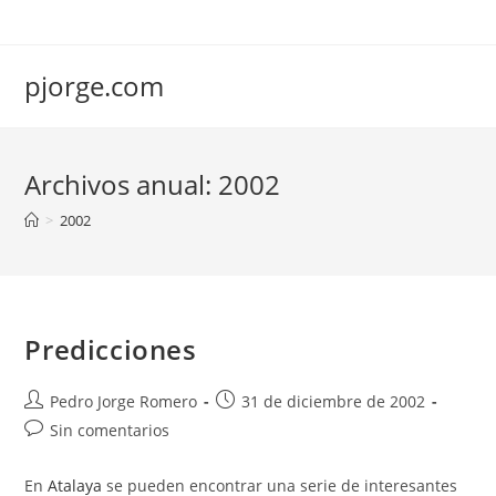
Saltar
al
contenido
pjorge.com
Archivos anual: 2002
>
2002
Predicciones
Autor
Publicación
Pedro Jorge Romero
31 de diciembre de 2002
de
de
Comentarios
Sin comentarios
la
la
de
entrada:
entrada:
la
En
Atalaya
se pueden encontrar una serie de interesantes