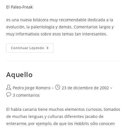
entrada:
entrada:
la
El Paleo-Freak
entrada:
es una nueva bitácora muy recomendable dedicada a la
evolución, la palentología y demás. Comentarios largos y
muy informativos sobre esos temas tan interesantes.
El
Continuar Leyendo
Paleo-
Freak
Aquello
Autor
Publicación
Pedro Jorge Romero
23 de diciembre de 2002
de
de
Comentarios
3 comentarios
la
la
de
entrada:
entrada:
la
El habla canaria tiene muchos elementos curiosos, tomados
entrada:
de muchas lenguas y culturas diferentes (acabo de
enterarme, por ejemplo, de que los Hobbits sólo conocen