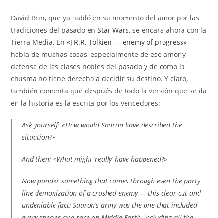
la
la
de
entrada:
entrada:
la
David Brin, que ya habló en su momento del amor por las
entrada:
tradiciones del pasado en
Star Wars
, se encara ahora con la
Tierra Media. En
«J.R.R. Tolkien — enemy of progress»
habla de muchas cosas, especialmente de ese amor y
defensa de las clases nobles del pasado y de como la
chusma no tiene derecho a decidir su destino. Y claro,
también comenta que después de todo la versión que se da
en la historia es la escrita por los vencedores:
Ask yourself: «How would Sauron have described the
situation?»
And then: «What might ‘really’ have happened?»
Now ponder something that comes through even the party-
line demonization of a crushed enemy — this clear-cut and
undeniable fact: Sauron’s army was the one that included
every species and race on Middle Earth, including all the