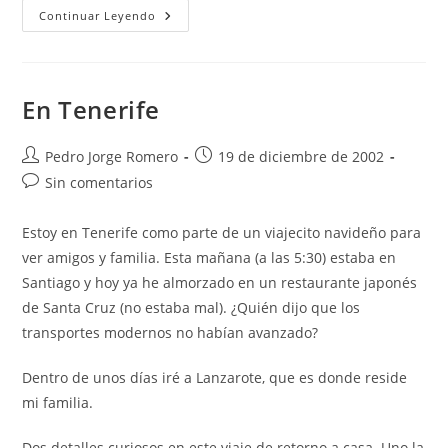
Aquello
Continuar Leyendo
En Tenerife
Autor
Publicación
Pedro Jorge Romero
19 de diciembre de 2002
de
de
Comentarios
Sin comentarios
la
la
de
entrada:
entrada:
la
Estoy en Tenerife como parte de un viajecito navideño para
entrada:
ver amigos y familia. Esta mañana (a las 5:30) estaba en
Santiago y hoy ya he almorzado en un restaurante japonés
de Santa Cruz (no estaba mal). ¿Quién dijo que los
transportes modernos no habían avanzado?
Dentro de unos días iré a Lanzarote, que es donde reside
mi familia.
Dos detalles curiosos en este viaje de retorno a casa. Uno la