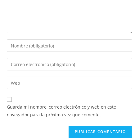
Introduce
tu
nombre
Introduce
o
tu
nombre
dirección
Introduce
de
de
la
usuario
correo
URL
para
electrónico
de
comentar
Guarda mi nombre, correo electrónico y web en este
para
tu
navegador para la próxima vez que comente.
comentar
web
(opcional)