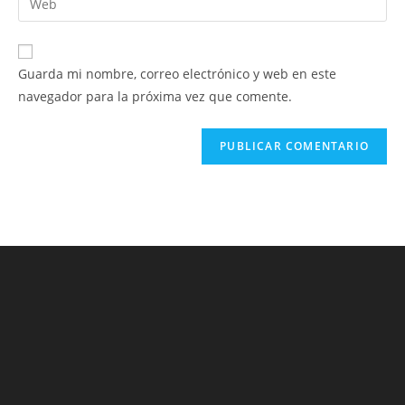
de
de
la
usuario
correo
URL
para
electrónico
de
comentar
Guarda mi nombre, correo electrónico y web en este
para
tu
navegador para la próxima vez que comente.
comentar
web
(opcional)