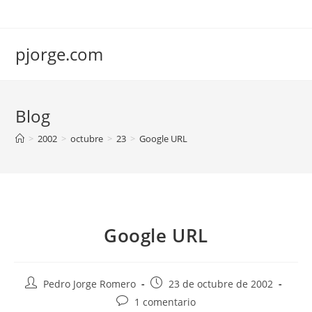
Saltar
al
contenido
pjorge.com
Blog
>
2002
>
octubre
>
23
>
Google URL
Google URL
Autor
Publicación
Pedro Jorge Romero
23 de octubre de 2002
de
de
Comentarios
1 comentario