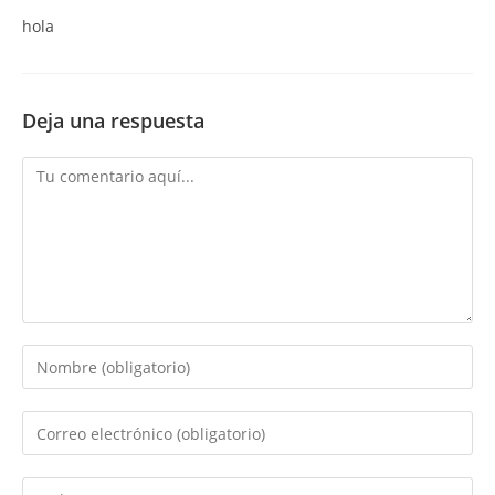
hola
Deja una respuesta
Comentario
Introduce
tu
nombre
Introduce
o
tu
nombre
dirección
Introduce