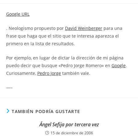
la
la
de
entrada:
entrada:
la
Google URL
entrada:
. Neologismo propuesto por
David Weinberger
para una
frase que haga que el sitio que te interesa aparezca el
primero en la lista de resultados.
Por ejemplo, en lugar de dictar la dirección de mi página
puedo decir que busque «Pedro Jorge Romero» en
Google
.
Curiosamente,
Pedro Jorge
también vale.
—–
TAMBIÉN PODRÍA GUSTARTE
Ángel Sefija por tercera vez
15 de diciembre de 2006