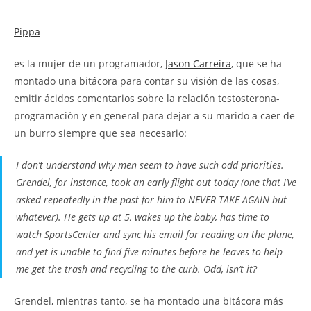
la
la
de
entrada:
entrada:
la
Pippa
entrada:
es la mujer de un programador,
Jason Carreira
, que se ha
montado una bitácora para contar su visión de las cosas,
emitir ácidos comentarios sobre la relación testosterona-
programación y en general para dejar a su marido a caer de
un burro siempre que sea necesario:
I don’t understand why men seem to have such odd priorities.
Grendel, for instance, took an early flight out today (one that I’ve
asked repeatedly in the past for him to NEVER TAKE AGAIN but
whatever). He gets up at 5, wakes up the baby, has time to
watch SportsCenter and sync his email for reading on the plane,
and yet is unable to find five minutes before he leaves to help
me get the trash and recycling to the curb. Odd, isn’t it?
Grendel, mientras tanto, se ha montado una bitácora más