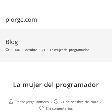
Saltar
al
contenido
pjorge.com
Blog
>
2002
>
octubre
>
21
>
La mujer del programador
La mujer del programador
Autor
Publicación
Pedro Jorge Romero
21 de octubre de 2002
de
de
Comentarios
Sin comentarios