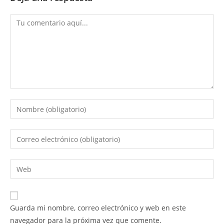
Comentario
Introduce
tu
nombre
Introduce
o
tu
nombre
dirección
Introduce
de
de
la
usuario
correo
URL
para
electrónico
de
comentar
Guarda mi nombre, correo electrónico y web en este
para
tu
navegador para la próxima vez que comente.
comentar