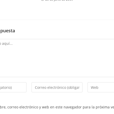
spuesta
Introduce
Introduce
tu
la
dirección
URL
de
de
re, correo electrónico y web en este navegador para la próxima v
correo
tu