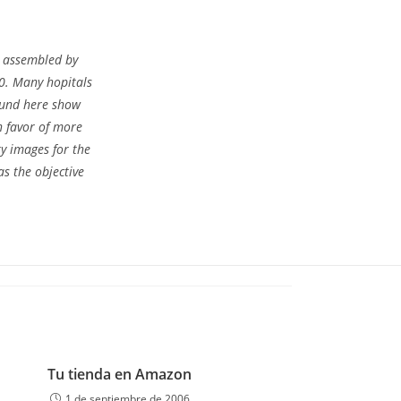
e assembled by
0. Many hopitals
found here show
n favor of more
ty images for the
s the objective
Tu tienda en Amazon
1 de septiembre de 2006