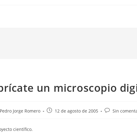
brícate un microscopio digi
or
Publicación
Comentarios
Pedro Jorge Romero
12 de agosto de 2005
Sin comenta
de
de
la
la
yecto científico.
ada:
entrada:
entrada: