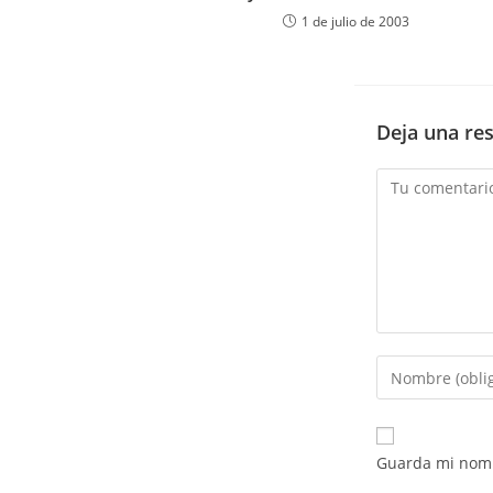
1 de julio de 2003
Deja una re
Comentario
Introduce
tu
nombre
o
Guarda mi nomb
nombre