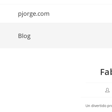
Saltar
al
pjorge.com
contenido
Blog
Fa
Aut
de
la
Un divertido pro
entr