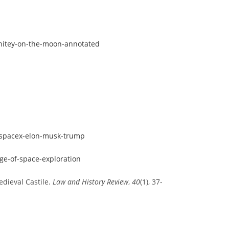
whitey-on-the-moon-annotated
t-spacex-elon-musk-trump
age-of-space-exploration
dieval Castile.
Law and History Review
,
40
(1), 37-