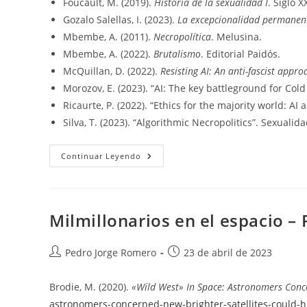
Foucault, M. (2019).
Historia de la sexualidad I
. Siglo 
Gozalo Salellas, I. (2023).
La excepcionalidad permanent
Mbembe, A. (2011).
Necropolítica
. Melusina.
Mbembe, A. (2022).
Brutalismo
. Editorial Paidós.
McQuillan, D. (2022).
Resisting AI: An anti-fascist approa
Morozov, E. (2023). “AI: The key battleground for Col
Ricaurte, P. (2022). “Ethics for the majority world: AI
Silva, T. (2023). “Algorithmic Necropolitics”. Sexualid
Necropolítica
Continuar Leyendo
De
La
Inteligencia
Artificial
–
Referencias
Milmillonarios en el espacio –
Autor
Publicación
Pedro Jorge Romero
23 de abril de 2023
de
de
la
la
Brodie, M. (2020).
«Wild West» In Space: Astronomers Conce
entrada:
entrada:
astronomers-concerned-new-brighter-satellites-could-h