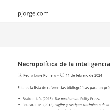
Saltar
al
pjorge.com
contenido
Necropolítica de la inteligencia
Autor
Publicación
Pedro Jorge Romero
11 de febrero de 2024
de
de
la
la
Esta es la lista de referencias bibliográficas para un
entrada:
entrada:
Braidotti, R. (2013).
The posthuman
. Polity Press.
Foucault, M. (2012).
Vigilar y castigar: Nacimiento de la