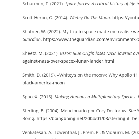
Scharmen, F. (2021).
Space forces: A critical history of life 
Scott-Heron, G. (2014).
Whitey On The Moon
.
https://yout
Shatner, W. (2022). My trip to space made me realise we
Guardian
.
https://www.theguardian.com/environment/20
Sheetz, M. (2021).
Bezos’ Blue Origin loses NASA lawsuit ov
against-nasa-over-spacex-lunar-lander.html
Smith, D. (2019). «Whitey’s on the moon»: Why Apollo 11
black-america-moon
SpaceX. (2016).
Making Humans a Multiplanetary Species
.
Sterling, B. (2004). Mencionado por Cory Doctorow:
Sterl
Boing.
https://boingboing.net/2004/01/08/sterling-ill-be
Venkatesan, A., Lowenthal, J., Prem, P., & Vidaurri, M. (