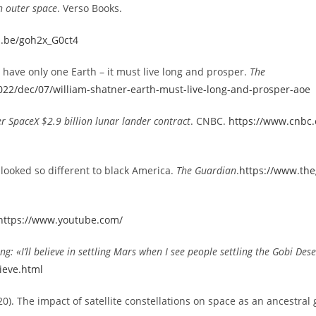
in outer space
. Verso Books.
u.be/goh2x_G0ct4
 have only one Earth – it must live long and prosper.
The
22/dec/07/william-shatner-earth-must-live-long-and-prosper-aoe
er SpaceX $2.9 billion lunar lander contract
. CNBC.
https://www.cnbc.
 looked so different to black America.
The Guardian
.
https://www.theg
https://www.youtube.com/
ing: «I’ll believe in settling Mars when I see people settling the Gobi Des
lieve.html
2020). The impact of satellite constellations on space as an ancestr