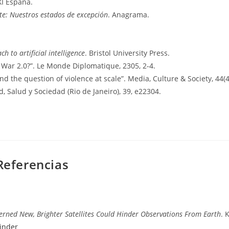
XXI España.
e: Nuestros estados de excepción
. Anagrama.
ch to artificial intelligence
. Bristol University Press.
d War 2.0?”. Le Monde Diplomatique, 2305, 2-4.
 and the question of violence at scale”. Media, Culture & Society, 44(4
ad, Salud y Sociedad (Rio de Janeiro), 39, e22304.
 Referencias
rned New, Brighter Satellites Could Hinder Observations From Earth
. 
inder