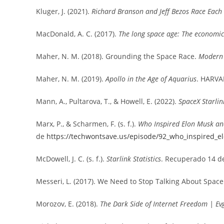
Kluger, J. (2021).
Richard Branson and Jeff Bezos Race Each
MacDonald, A. C. (2017).
The long space age: The economic
Maher, N. M. (2018). Grounding the Space Race.
Modern 
Maher, N. M. (2019).
Apollo in the Age of Aquarius
. HARVA
Mann, A., Pultarova, T., & Howell, E. (2022).
SpaceX Starlin
Marx, P., & Scharmen, F. (s. f.).
Who Inspired Elon Musk and
de
https://techwontsave.us/episode/92_who_inspired_
McDowell, J. C. (s. f.).
Starlink Statistics
. Recuperado 14 de
Messeri, L. (2017). We Need to Stop Talking About Space 
Morozov, E. (2018).
The Dark Side of Internet Freedom | E