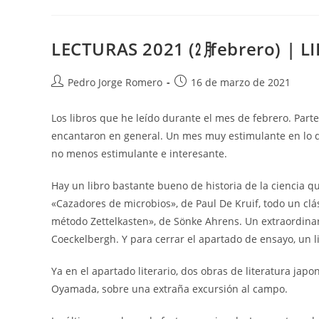
El
Espacio
–
Referencias
LECTURAS 2021 (㋁ febrero) | 
Autor
Publicación
Pedro Jorge Romero
16 de marzo de 2021
de
de
la
la
Los libros que he leído durante el mes de febrero. Part
entrada:
entrada:
encantaron en general. Un mes muy estimulante en lo qu
no menos estimulante e interesante.
Hay un libro bastante bueno de historia de la ciencia qu
«Cazadores de microbios», de Paul De Kruif, todo un clás
método Zettelkasten», de Sönke Ahrens. Un extraordinario li
Coeckelbergh. Y para cerrar el apartado de ensayo, un l
Ya en el apartado literario, dos obras de literatura jap
Oyamada, sobre una extraña excursión al campo.