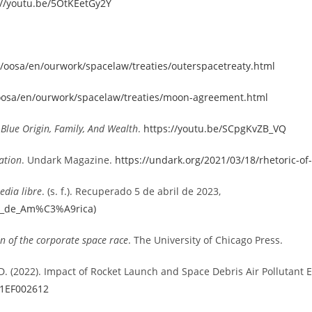
://youtu.be/5OtKEetGy2Y
/oosa/en/ourwork/spacelaw/treaties/outerspacetreaty.html
oosa/en/ourwork/spacelaw/treaties/moon-agreement.html
 Blue Origin, Family, And Wealth
.
https://youtu.be/SCpgKvZB_VQ
ation
. Undark Magazine.
https://undark.org/2021/03/18/rhetoric-of
edia libre
. (s. f.). Recuperado 5 de abril de 2023,
ria_de_Am%C3%A9rica)
n of the corporate space race
. The University of Chicago Press.
, S. D. (2022). Impact of Rocket Launch and Space Debris Air Polluta
21EF002612