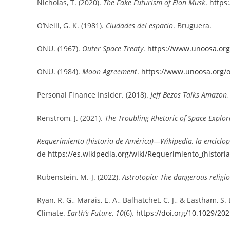
Nicholas, T. (2020).
The Fake Futurism of Elon Musk
.
https
O’Neill, G. K. (1981).
Ciudades del espacio
. Bruguera.
ONU. (1967).
Outer Space Treaty
.
https://www.unoosa.org
ONU. (1984).
Moon Agreement
.
https://www.unoosa.org/
Personal Finance Insider. (2018).
Jeff Bezos Talks Amazon,
Renstrom, J. (2021).
The Troubling Rhetoric of Space Explor
Requerimiento (historia de América)—Wikipedia, la enciclop
de
https://es.wikipedia.org/wiki/Requerimiento_(histo
Rubenstein, M.-J. (2022).
Astrotopia: The dangerous religio
Ryan, R. G., Marais, E. A., Balhatchet, C. J., & Eastham
Climate.
Earth’s Future
,
10
(6).
https://doi.org/10.1029/20