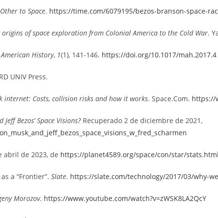
 Other to Space
.
https://time.com/6079195/bezos-branson-space-rac
 origins of space exploration from Colonial America to the Cold War
. Y
American History
,
1
(1), 141-146.
https://doi.org/10.1017/mah.2017.4
RD UNIV Press.
k internet: Costs, collision risks and how it works
. Space.Com.
https:/
 Jeff Bezos’ Space Visions?
Recuperado 2 de diciembre de 2021,
elon_musk_and_jeff_bezos_space_visions_w_fred_scharmen
 abril de 2023, de
https://planet4589.org/space/con/star/stats.htm
as a “Frontier”.
Slate
.
https://slate.com/technology/2017/03/why-we
vgeny Morozov
.
https://www.youtube.com/watch?v=zWSK8LA2QcY