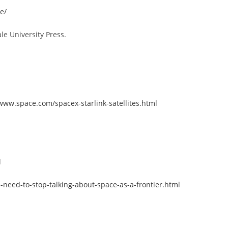
e/
ale University Press.
/www.space.com/spacex-starlink-satellites.html
l
-need-to-stop-talking-about-space-as-a-frontier.html