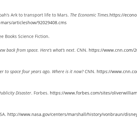
ah’s Ark to transport life to Mars.
The Economic Times
.
https://econ
to-mars/articleshow/92029408.cms
ee Books Science Fiction.
crew back from space. Here’s what’s next
. CNN.
https://www.cnn.com/20
r to space four years ago. Where is it now?
CNN.
https://www.cnn.co
ublicity Disaster
. Forbes.
https://www.forbes.com/sites/oliverwilliam
ASA.
http://www.nasa.gov/centers/marshall/history/vonbraun/disney