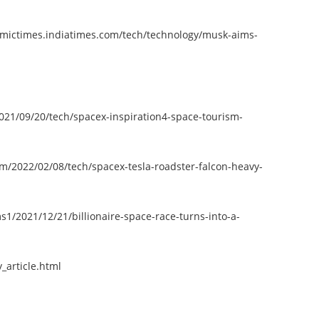
omictimes.indiatimes.com/tech/technology/musk-aims-
21/09/20/tech/spacex-inspiration4-space-tourism-
m/2022/02/08/tech/spacex-tesla-roadster-falcon-heavy-
s1/2021/12/21/billionaire-space-race-turns-into-a-
_article.html