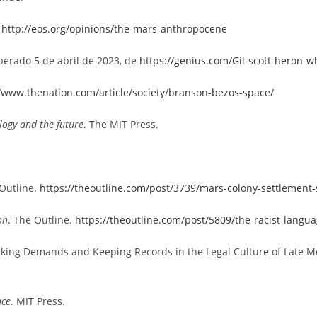
.
http://eos.org/opinions/the-mars-anthropocene
cuperado 5 de abril de 2023, de
https://genius.com/Gil-scott-heron-
//www.thenation.com/article/society/branson-bezos-space/
logy and the future
. The MIT Press.
 Outline.
https://theoutline.com/post/3739/mars-colony-settlemen
on
. The Outline.
https://theoutline.com/post/5809/the-racist-langu
king Demands and Keeping Records in the Legal Culture of Late Me
ace
. MIT Press.