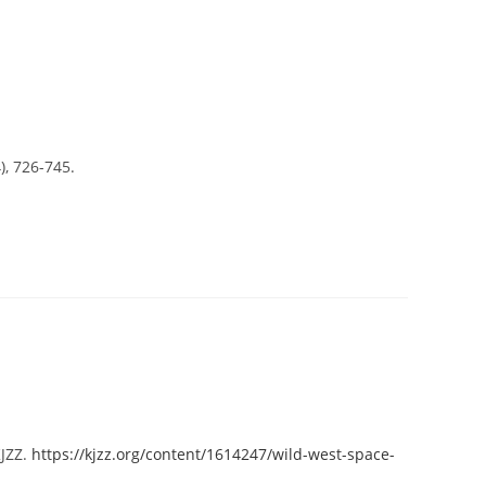
), 726-745.
KJZZ.
https://kjzz.org/content/1614247/wild-west-space-