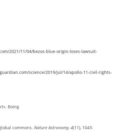
com/2021/11/04/bezos-blue-origin-loses-lawsuit-
uardian.com/science/2019/jul/14/apollo-11-civil-rights-
ert»
. Boing
al global commons.
Nature Astronomy
,
4
(11), 1043-