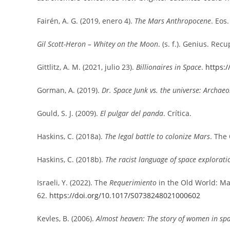
Fairén, A. G. (2019, enero 4).
The Mars Anthropocene
. Eos
Gil Scott-Heron – Whitey on the Moon
. (s. f.). Genius. Re
Gittlitz, A. M. (2021, julio 23).
Billionaires in Space
.
https:
Gorman, A. (2019).
Dr. Space Junk vs. the universe: Archaeo
Gould, S. J. (2009).
El pulgar del panda
. Crítica.
Haskins, C. (2018a).
The legal battle to colonize Mars
. The
Haskins, C. (2018b).
The racist language of space explorati
Israeli, Y. (2022). The
Requerimiento
in the Old World: Ma
62.
https://doi.org/10.1017/S0738248021000602
Kevles, B. (2006).
Almost heaven: The story of women in sp