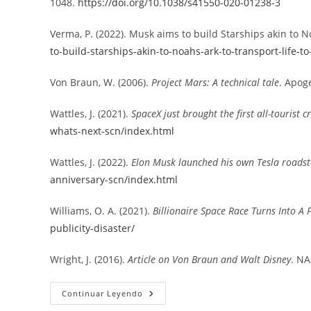
1048.
https://doi.org/10.1038/s41550-020-01238-3
Verma, P. (2022). Musk aims to build Starships akin to No
to-build-starships-akin-to-noahs-ark-to-transport-life-
Von Braun, W. (2006).
Project Mars: A technical tale
. Apog
Wattles, J. (2021).
SpaceX just brought the first all-tourist 
whats-next-scn/index.html
Wattles, J. (2022).
Elon Musk launched his own Tesla roadste
anniversary-scn/index.html
Williams, O. A. (2021).
Billionaire Space Race Turns Into A P
publicity-disaster/
Wright, J. (2016).
Article on Von Braun and Walt Disney
. N
Milmillonarios
Continuar Leyendo
En