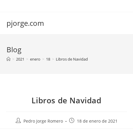
Saltar
al
contenido
pjorge.com
Blog
>
2021
>
enero
>
18
>
Libros de Navidad
Libros de Navidad
Autor
Publicación
Pedro Jorge Romero
18 de enero de 2021
de
de