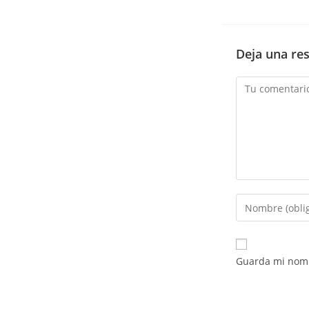
Deja una re
Comentario
Introduce
tu
nombre
o
Guarda mi nomb
nombre
de
usuario