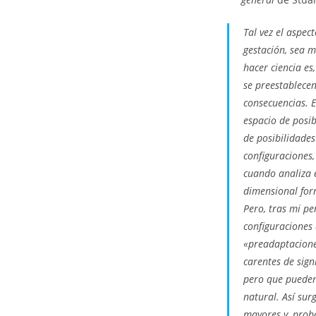
Tal vez el aspec
gestación, sea 
hacer ciencia es
se preestablecen
consecuencias. E
espacio de posib
de posibilidades
configuraciones,
cuando analiza e
dimensional for
Pero, tras mi p
configuraciones
«preadaptaciones
carentes de sign
pero que pueden
natural. Así sur
mayores y, proba