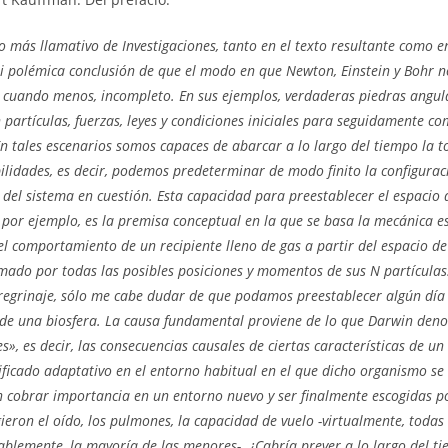
to más llamativo de Investigaciones, tanto en el texto resultante como 
mi polémica conclusión de que el modo en que Newton, Einstein y Bohr 
, cuando menos, incompleto. En sus ejemplos, verdaderas piedras angular
 partículas, fuerzas, leyes y condiciones iniciales para seguidamente c
n tales escenarios somos capaces de abarcar a lo largo del tiempo la t
ilidades, es decir, podemos predeterminar de modo finito la configurac
 del sistema en cuestión. Esta capacidad para preestablecer el espacio 
 por ejemplo, es la premisa conceptual en la que se basa la mecánica es
l comportamiento de un recipiente lleno de gas a partir del espacio de
mado por todas las posibles posiciones y momentos de sus N partículas
eregrinaje, sólo me cabe dudar de que podamos preestablecer algún día 
 de una biosfera. La causa fundamental proviene de lo que Darwin de
», es decir, las consecuencias causales de ciertas características de u
ificado adaptativo en el entorno habitual en el que dicho organismo se
 cobrar importancia en un entorno nuevo y ser finalmente escogidas po
gieron el oído, los pulmones, la capacidad de vuelo -virtualmente, todas
blemente, la mayoría de las menores-. ¿Cabría prever a lo largo del t