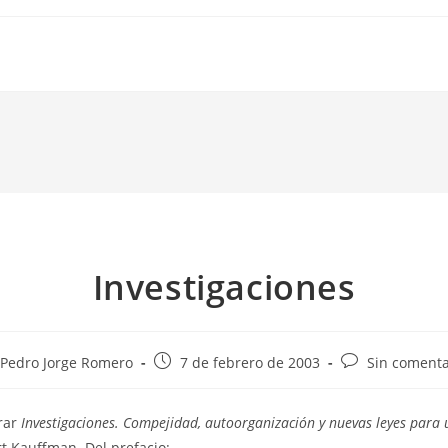
Investigaciones
or
Publicación
Comentarios
Pedro Jorge Romero
7 de febrero de 2003
Sin comenta
de
de
la
la
rar
Investigaciones. Compejidad, autoorganización y nuevas leyes para 
rada:
entrada:
entrada:
t Kauffman. Del prefacio: