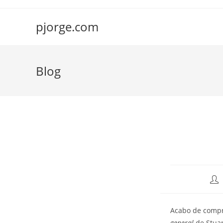
Saltar
al
pjorge.com
contenido
Blog
Aut
de
la
Acabo de comp
ent
general
de Stuar