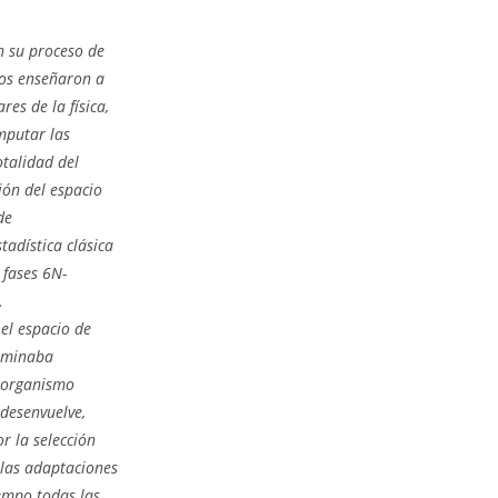
en su proceso de
nos enseñaron a
es de la física,
omputar las
otalidad del
ión del espacio
de
tadística clásica
 fases 6N-
.
el espacio de
nominaba
n organismo
 desenvuelve,
r la selección
 las adaptaciones
iempo todas las