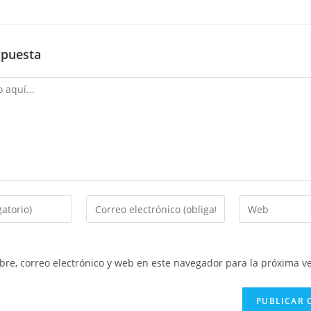
spuesta
Introduce
Introduce
tu
la
dirección
URL
de
de
re, correo electrónico y web en este navegador para la próxima v
correo
tu
electrónico
web
para
(opcional)