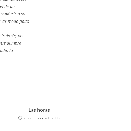
ad de un
 conducir a su
r de modo finito
alculable, no
ncertidumbre
unda: la
Las horas
23 de febrero de 2003