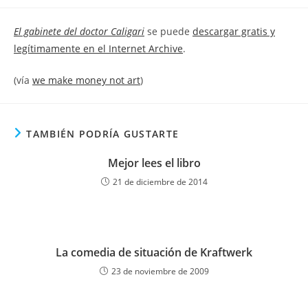
la
la
de
entrada:
entrada:
la
El gabinete del doctor Caligari
se puede
descargar gratis y
entrada:
legítimamente en el Internet Archive
.
(vía
we make money not art
)
TAMBIÉN PODRÍA GUSTARTE
Mejor lees el libro
21 de diciembre de 2014
La comedia de situación de Kraftwerk
23 de noviembre de 2009