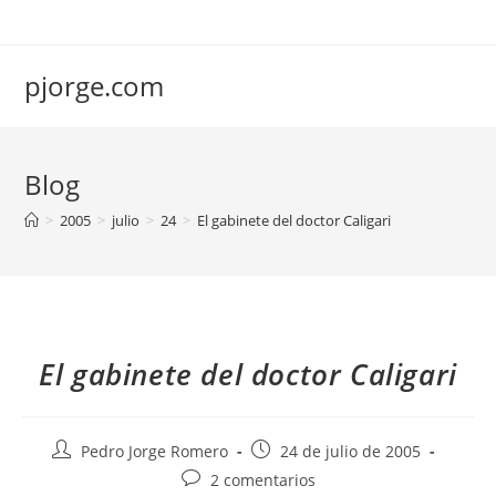
Saltar
al
contenido
pjorge.com
Blog
>
2005
>
julio
>
24
>
El gabinete del doctor Caligari
El gabinete del doctor Caligari
Autor
Publicación
Pedro Jorge Romero
24 de julio de 2005
de
de
Comentarios
2 comentarios