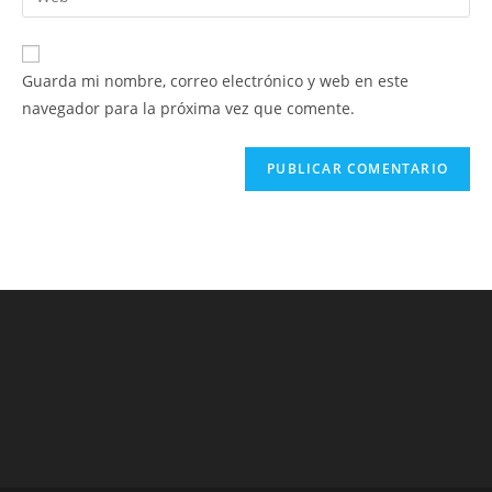
de
la
usuario
correo
URL
para
electrónico
de
comentar
Guarda mi nombre, correo electrónico y web en este
para
tu
navegador para la próxima vez que comente.
comentar
web
(opcional)