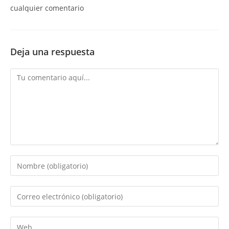
cualquier comentario
Deja una respuesta
Comentario
Introduce
tu
nombre
Introduce
o
tu
nombre
dirección
Introduce
de