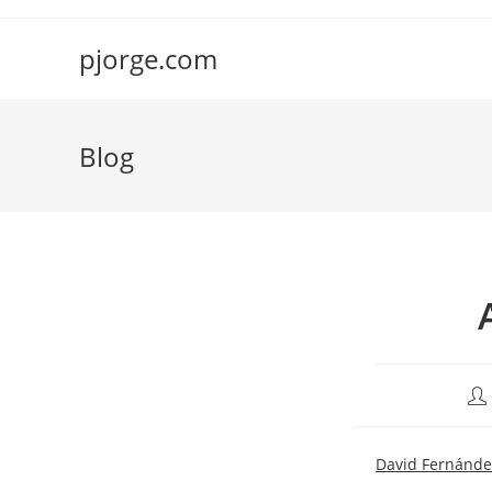
Saltar
al
pjorge.com
contenido
Blog
Aut
de
la
David Fernánde
ent