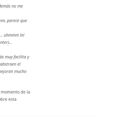
¡Además no me
mm, parece que
uí… uhmmm leí
enter)…
ás muy facilita y
 abstraen el
, mejoran mucho
ún momento de la
obre esta