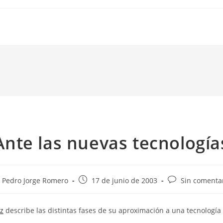
Ante las nuevas tecnología
or
Publicación
Comentarios
Pedro Jorge Romero
17 de junio de 2003
Sin comenta
de
de
la
la
z
describe las distintas fases de su aproximación a una tecnología
rada:
entrada:
entrada: