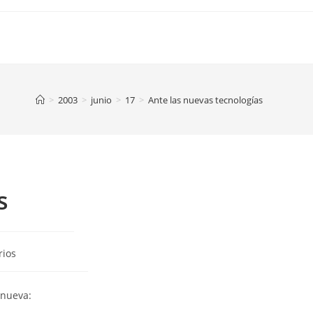
>
2003
>
junio
>
17
>
Ante las nuevas tecnologías
s
rios
 nueva: