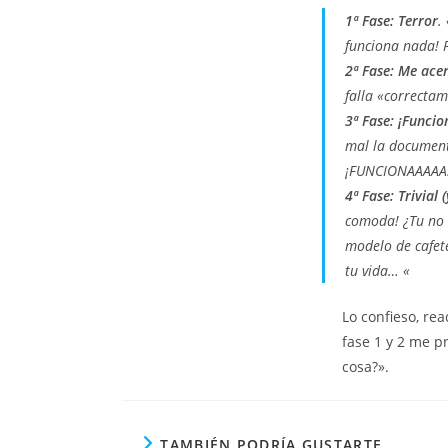
1ª Fase: Terror
.
funciona nada! P
2ª Fase: Me ace
falla «correcta
3ª Fase: ¡Funcio
mal la documenta
¡FUNCIONAAAAA
4ª Fase: Trivial
comoda! ¿Tu no h
modelo de cafet
tu vida… «
Lo confieso, re
fase 1 y 2 me p
cosa?».
TAMBIÉN PODRÍA GUSTARTE