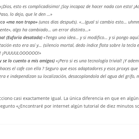
«¡Dios, esto es complicadisimo! ¡Soy incapaz de hacer nada con esto! 
aso, lo dejo, que le den …
»
rco «ma non tropo»
(unos dias después).
«…Igual si cambio esto… uhm
mente», algo ha cambiado… un error distinto…»
na! (Euforia desatada)
«Tengo una idea… y si modifico… y si pongo aq
ción esto era así y… (silencio mortal, dedo índice flota sobre la tecla 
! ¡PUUUULOOOOOO!»
 (y se lo cuento a mis amigos)
«¡Pero si es una tecnología trivial! ¡Y adem
aces el cafe con ella ? Seguro que esos adaptadores y esos proxys que
era e independizan su localización, desacoplandola del agua del grifo
acciono casi exactamente igual. La única diferencia en que en alg
regunto «¿Encontraré por internet algún tutorial de diez minutos s