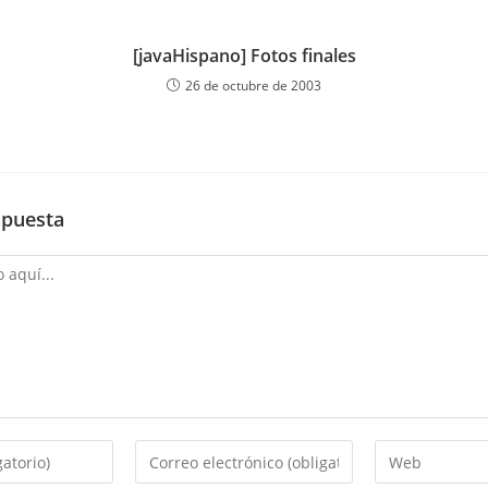
[javaHispano] Fotos finales
26 de octubre de 2003
spuesta
Introduce
Introduce
tu
la