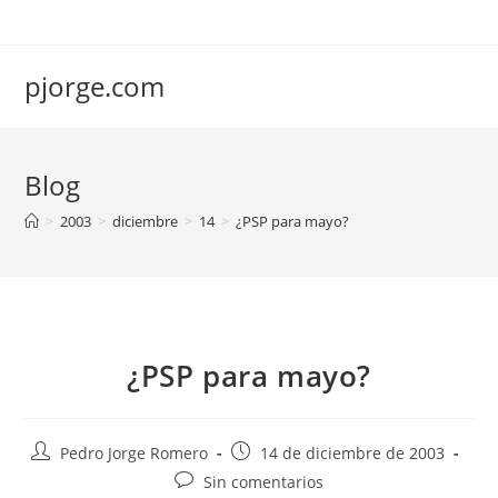
Saltar
al
contenido
pjorge.com
Blog
>
2003
>
diciembre
>
14
>
¿PSP para mayo?
¿PSP para mayo?
Autor
Publicación
Pedro Jorge Romero
14 de diciembre de 2003
de
de
Comentarios
Sin comentarios