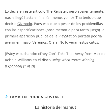
la
la
de
entrada:
entrada:
la
Lo decía en
este artículo
The Register
, pero aparentemente,
entrada:
nadie llegó hasta el final (al menos yo no). Tha tenido que
decirlo
Gizmodo
. Pues eso, que a pesar de los problemillas
con las especificaciones (poca memoria para tanto juego), la
primera aparición pública de la PlayStation portátil podría
avenir en mayo. Veremos. Ojalá. No lo verán estos ojitos.
[Estoy escuchando: «They Can’t Take That Away from Me» de
Robbie Williams en el disco
Swing When You’re Winning
[Expanded] (1 of 2)
]
—–
TAMBIÉN PODRÍA GUSTARTE
La historia del mamut