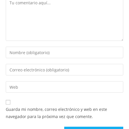
Comentario
Introduce
tu
nombre
Introduce
o
tu
nombre
dirección
Introduce
de
de
la
usuario
correo
URL
para
electrónico
de
comentar
Guarda mi nombre, correo electrónico y web en este
para
tu
navegador para la próxima vez que comente.
comentar
web
(opcional)