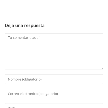
Deja una respuesta
Comentario
Introduce
tu
nombre
Introduce
o
tu
nombre
dirección
Introduce
de