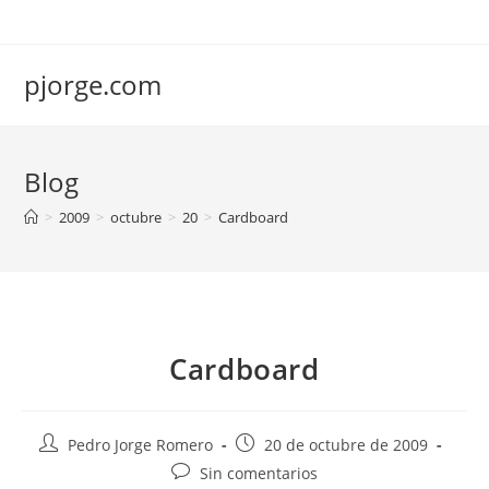
Saltar
al
contenido
pjorge.com
Blog
>
2009
>
octubre
>
20
>
Cardboard
Cardboard
Autor
Publicación
Pedro Jorge Romero
20 de octubre de 2009
de
de
Comentarios
Sin comentarios