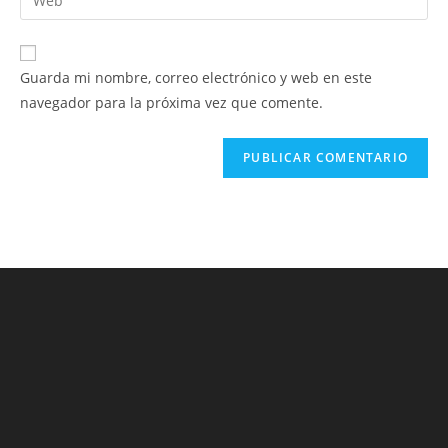
de
la
usuario
correo
URL
para
electrónico
de
comentar
Guarda mi nombre, correo electrónico y web en este
para
tu
navegador para la próxima vez que comente.
comentar
web
(opcional)