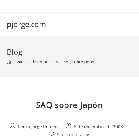
Saltar
al
contenido
pjorge.com
Blog
>
2003
>
diciembre
>
6
>
SAQ sobre Japón
SAQ sobre Japón
Autor
Publicación
Pedro Jorge Romero
6 de diciembre de 2003
de
de
Comentarios
Sin comentarios