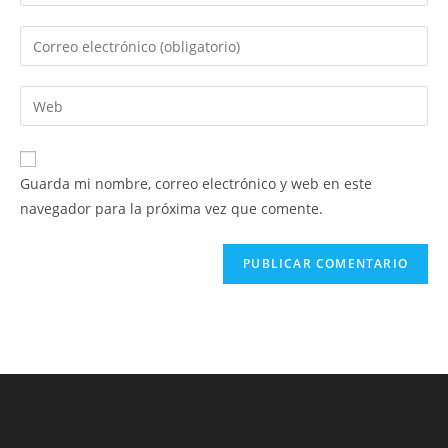
tu
nombre
Introduce
o
tu
nombre
dirección
Introduce
de
de
la
usuario
correo
URL
para
electrónico
de
comentar
Guarda mi nombre, correo electrónico y web en este
para
tu
navegador para la próxima vez que comente.
comentar
web
(opcional)