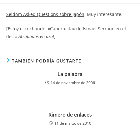
la
la
de
entrada:
entrada:
la
Seldom Asked Questions sobre Japón
. Muy interesante.
entrada:
[Estoy escuchando: «Caperucita» de Ismael Serrano en el
disco
Atrapados en azul
]
TAMBIÉN PODRÍA GUSTARTE
La palabra
14 de noviembre de 2006
Rimero de enlaces
11 de marzo de 2010