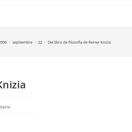
2006
>
septiembre
>
22
>
Del libro de filosofía de Reiner Knizia
Knizia
s
tario