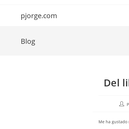
Saltar
al
pjorge.com
contenido
Blog
Del l
Auto
P
de
la
Me ha gustado m
entr