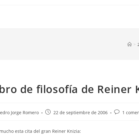
>
ibro de filosofía de Reiner 
r
Publicación
Comentario
edro Jorge Romero
22 de septiembre de 2006
1 comen
de
de
la
la
ucho esta cita del gran Reiner Knizia:
ada:
entrada:
entrada: