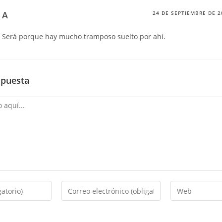
A
24 DE SEPTIEMBRE DE 2
Será porque hay mucho tramposo suelto por ahí.
spuesta
Introduce
Introduce
tu
la
dirección
URL