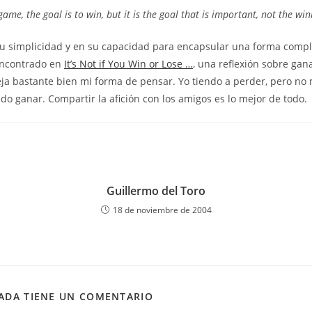
ame, the goal is to win, but it is the goal that is important, not the win
su simplicidad y en su capacidad para encapsular una forma comple
encontrado en
It’s Not if You Win or Lose …
, una reflexión sobre gan
leja bastante bien mi forma de pensar. Yo tiendo a perder, pero no
ndo ganar. Compartir la afición con los amigos es lo mejor de todo.
Guillermo del Toro
18 de noviembre de 2004
ADA TIENE UN COMENTARIO