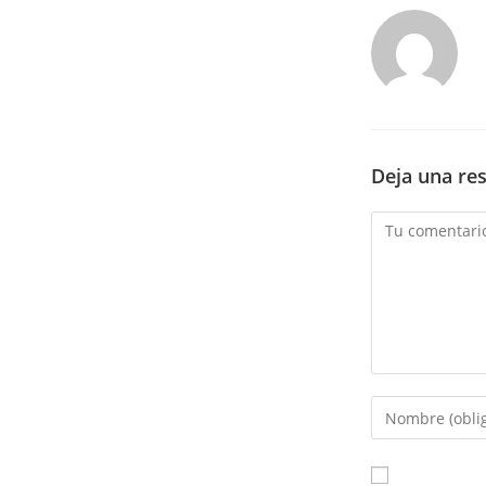
Deja una re
Comentario
Introduce
tu
nombre