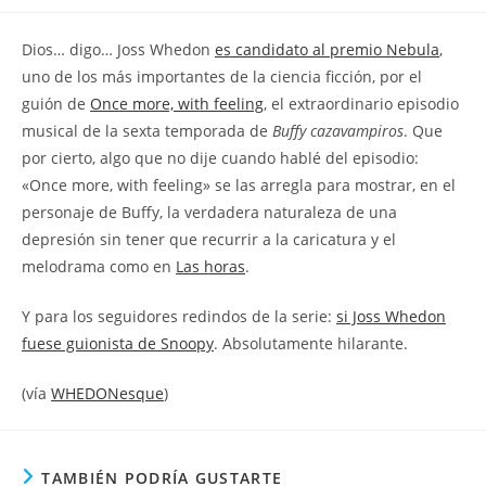
la
la
de
entrada:
entrada:
la
Dios… digo… Joss Whedon
es candidato al premio Nebula
,
entrada:
uno de los más importantes de la ciencia ficción, por el
guión de
Once more, with feeling
, el extraordinario episodio
musical de la sexta temporada de
Buffy cazavampiros
. Que
por cierto, algo que no dije cuando hablé del episodio:
«Once more, with feeling» se las arregla para mostrar, en el
personaje de Buffy, la verdadera naturaleza de una
depresión sin tener que recurrir a la caricatura y el
melodrama como en
Las horas
.
Y para los seguidores redindos de la serie:
si Joss Whedon
fuese guionista de Snoopy
. Absolutamente hilarante.
(vía
WHEDONesque
)
TAMBIÉN PODRÍA GUSTARTE