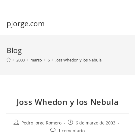
Saltar
al
contenido
pjorge.com
Blog
>
2003
>
marzo
>
6
>
Joss Whedon y los Nebula
Joss Whedon y los Nebula
Autor
Publicación
Pedro Jorge Romero
6 de marzo de 2003
de
de
Comentarios
1 comentario