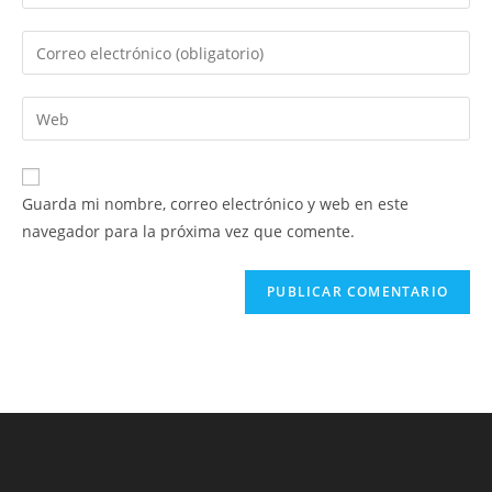
tu
nombre
Introduce
o
tu
nombre
dirección
Introduce
de
de
la
usuario
correo
URL
para
electrónico
de
comentar
Guarda mi nombre, correo electrónico y web en este
para
tu
navegador para la próxima vez que comente.
comentar
web
(opcional)