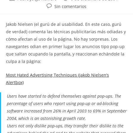
de
de
Comentarios
Sin comentarios
la
la
de
entrada:
entrada:
la
Jakob Nielsen (el gurú de al usabilidad. En este caso, gurú
entrada:
de verdad) comenta las técnicas publicitarias más odiadas y
cómo afectan al uso de la página. No hay sorpresas. Los
navegantes odian en primer lugar los anuncios tipo pop-up
que saltan ocupando la pantalla, y reaccionan echándole la
culpa a la página:
Most Hated Advertising Techniques (Jakob Nielsen’s
Alertbox)
Users have started to defend themselves against pop-ups. The
percentage of users who report using pop-up or ad-blocking
software increased from 26% in April 2003 to 69% in September
2004, which is an astonishing growth rate.
Users not only dislike pop-ups, they transfer their dislike to the