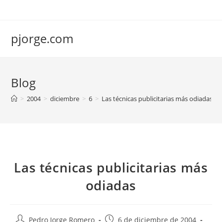
Saltar
al
contenido
pjorge.com
Blog
>
2004
>
diciembre
>
6
>
Las técnicas publicitarias más odiadas
Las técnicas publicitarias más
odiadas
Autor
Publicación
Pedro Jorge Romero
6 de diciembre de 2004