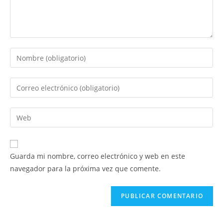
Introduce
tu
nombre
Introduce
o
tu
nombre
dirección
Introduce
de
de
la
usuario
correo
URL
para
electrónico
de
comentar
Guarda mi nombre, correo electrónico y web en este
para
tu
navegador para la próxima vez que comente.
comentar
web
(opcional)