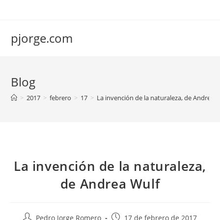
Saltar
al
contenido
pjorge.com
Blog
>
2017
>
febrero
>
17
>
La invención de la naturaleza, de Andrea 
La invención de la naturaleza,
de Andrea Wulf
Autor
Publicación
Pedro Jorge Romero
17 de febrero de 2017