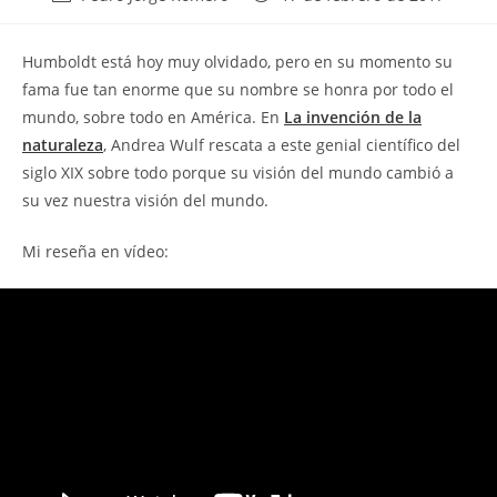
de
de
la
la
H
umboldt está hoy muy olvidado, pero en su momento su
entrada:
entrada:
fama fue tan enorme que su nombre se honra por todo el
mundo, sobre todo en América. En
La invención de la
naturaleza
, Andrea Wulf rescata a este genial científico del
siglo XIX sobre todo porque su visión del mundo cambió a
su vez nuestra visión del mundo.
Mi reseña en vídeo: