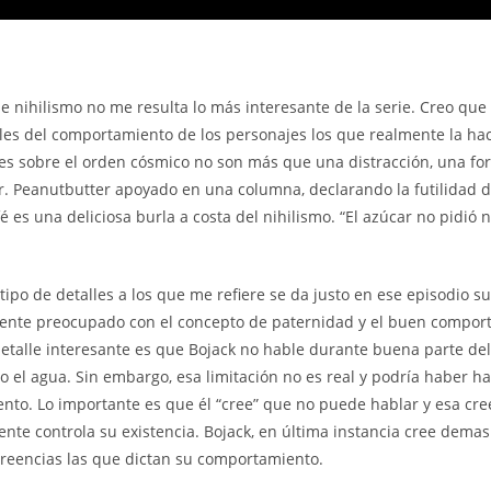
e nihilismo no me resulta lo más interesante de la serie. Creo que 
es del comportamiento de los personajes los que realmente la hac
es sobre el orden cósmico no son más que una distracción, una fo
. Peanutbutter apoyado en una columna, declarando la futilidad del
fé es una deliciosa burla a costa del nihilismo. “El azúcar no pidió
tipo de detalles a los que me refiere se da justo en ese episodio s
lmente preocupado con el concepto de paternidad y el buen compor
detalle interesante es que Bojack no hable durante buena parte del
o el agua. Sin embargo, esa limitación no es real y podría haber h
to. Lo importante es que él “cree” que no puede hablar y esa cre
ente controla su existencia. Bojack, en última instancia cree demas
creencias las que dictan su comportamiento.