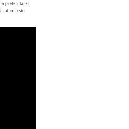
a preferida, el
dicotomía sin