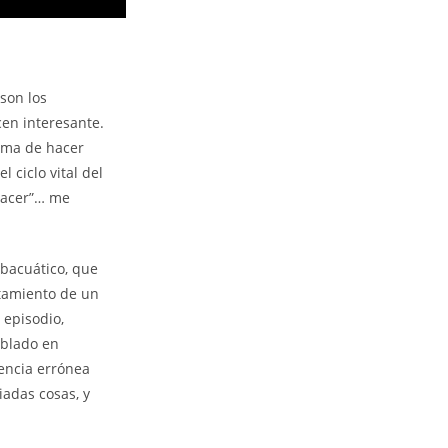
son los
en interesante.
rma de hacer
 ciclo vital del
 nacer”… me
ubacuático, que
tamiento de un
 episodio,
ablado en
encia errónea
iadas cosas, y