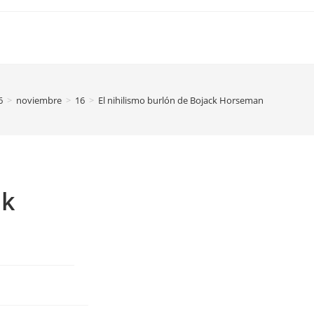
6
>
noviembre
>
16
>
El nihilismo burlón de Bojack Horseman
ck