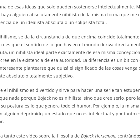
la
la
 una de esas ideas que solo pueden sostenerse intelectualmente. 
entrada:
entrada:
ue haya alguien absolutamente nihilista de la misma forma que me re
tencia de un idealista absoluta o un solipsista total.
nihilismo, se da la circunstancia de que encima coincide totalmente
ú crees que el sentido de lo que hay en el mundo deriva directamen
uta, un nihilista ideal parte exactamente de esa misma concepción
ree en la existencia de esa autoridad. La diferencia es un bit con d
teresante plantearse que quizá el significado de las cosas venga d
nte absoluto o totalmente subjetivo.
e el nihilismo es divertido y sirve para hacer una serie tan estu
que nada porque Bojack no es nihilista, sino que cree serlo, pero 
de su postura es lo que genera todo el humor. Por ejemplo, la misma
n alguien deprimido, un estado que no es intelectual y por tanto
ar.
a tanto este vídeo sobre la filosofía de
Bojack Horseman
, centrándo