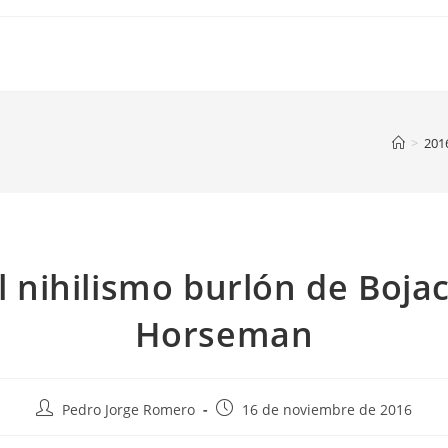
>
201
l nihilismo burlón de Boja
Horseman
Autor
Publicación
Pedro Jorge Romero
16 de noviembre de 2016
de
de