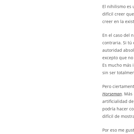
E
l nihilismo es
difícil creer q
creer en la exis
En el caso del 
contraria. Si t
autoridad absol
excepto que no c
Es mucho más in
sin ser totalme
Pero ciertament
Horseman
. Más 
artificialidad 
podría hacer co
difícil de mostr
Por eso me gust