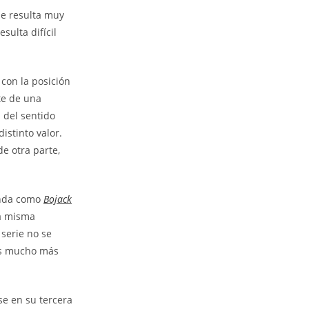
Me resulta muy
sulta difícil
 con la posición
te de una
 del sentido
istinto valor.
e otra parte,
penda como
Bojack
la misma
 serie no se
 es mucho más
se en su tercera