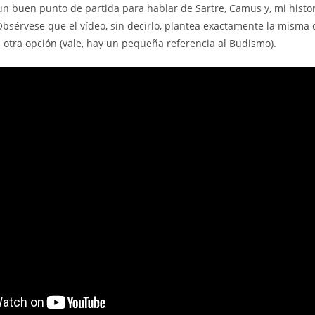
n buen punto de partida para hablar de Sartre, Camus y, mi histori
 Obsérvese que el vídeo, sin decirlo, plantea exactamente la misma 
 otra opción (vale, hay un pequeña referencia al Budismo).