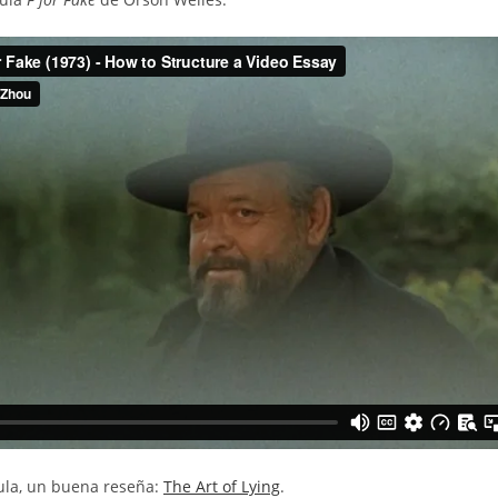
cula, un buena reseña:
The Art of Lying
.