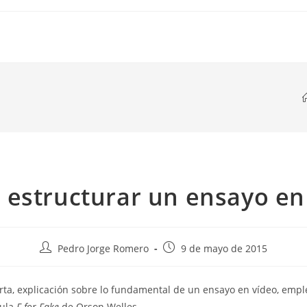
estructurar un ensayo en
Autor
Publicación
Pedro Jorge Romero
9 de mayo de 2015
de
de
la
la
rta, explicación sobre lo fundamental de un ensayo en vídeo, em
entrada:
entrada:
cula
F for Fake
de Orson Welles.