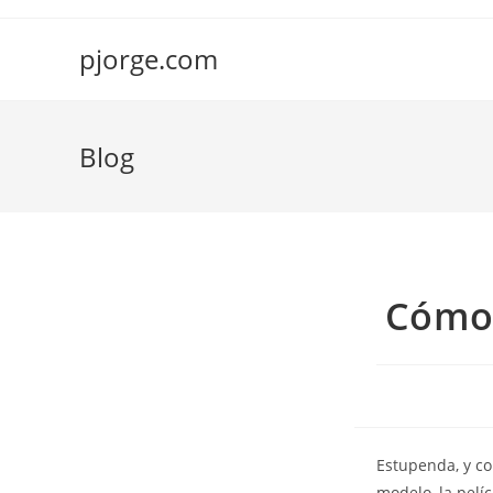
Saltar
al
pjorge.com
contenido
Blog
Cómo 
Estupenda, y co
modelo, la pelí