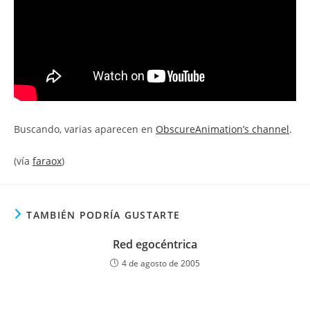
Buscando, varias aparecen en
ObscureAnimation’s channel
.
(vía
faraox
)
TAMBIÉN PODRÍA GUSTARTE
Red egocéntrica
4 de agosto de 2005