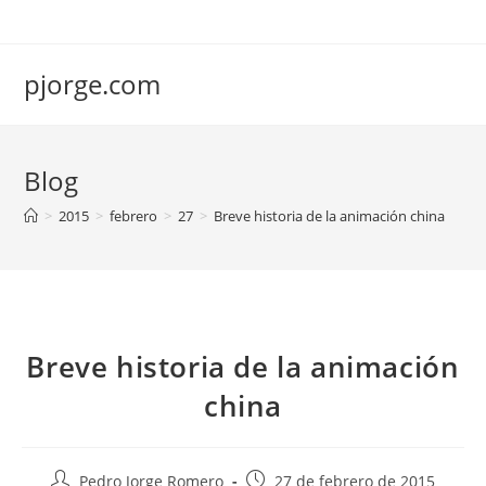
Saltar
al
contenido
pjorge.com
Blog
>
2015
>
febrero
>
27
>
Breve historia de la animación china
Breve historia de la animación
china
Autor
Publicación
Pedro Jorge Romero
27 de febrero de 2015