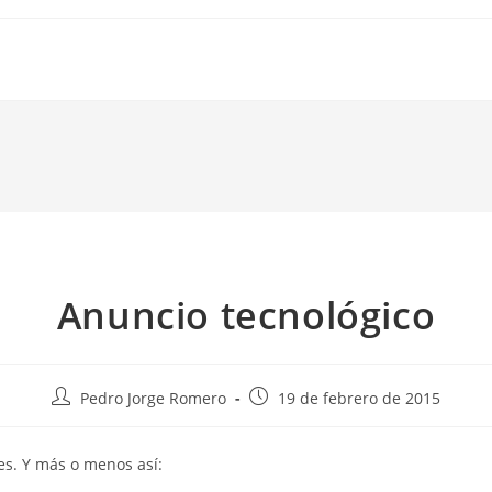
Anuncio tecnológico
Autor
Publicación
Pedro Jorge Romero
19 de febrero de 2015
de
de
la
la
es. Y más o menos así:
entrada:
entrada: