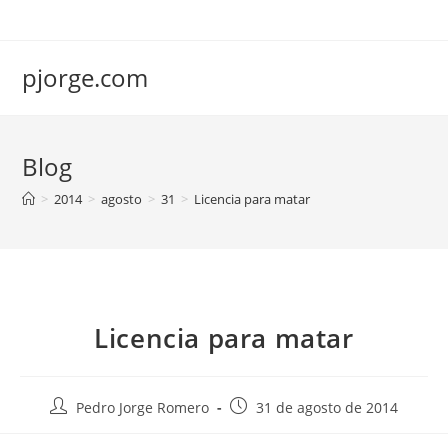
Saltar
al
contenido
pjorge.com
Blog
>
2014
>
agosto
>
31
>
Licencia para matar
Licencia para matar
Autor
Publicación
Pedro Jorge Romero
31 de agosto de 2014
de
de