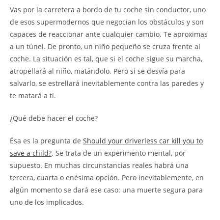
la
la
Vas por la carretera a bordo de tu coche sin conductor, uno
entrada:
entrada:
de esos supermodernos que negocian los obstáculos y son
capaces de reaccionar ante cualquier cambio. Te aproximas
a un túnel. De pronto, un niño pequeño se cruza frente al
coche. La situación es tal, que si el coche sigue su marcha,
atropellará al niño, matándolo. Pero si se desvía para
salvarlo, se estrellará inevitablemente contra las paredes y
te matará a ti.
¿Qué debe hacer el coche?
Ésa es la pregunta de
Should your driverless car kill you to
save a child?
. Se trata de un experimento mental, por
supuesto. En muchas circunstancias reales habrá una
tercera, cuarta o enésima opción. Pero inevitablemente, en
algún momento se dará ese caso: una muerte segura para
uno de los implicados.