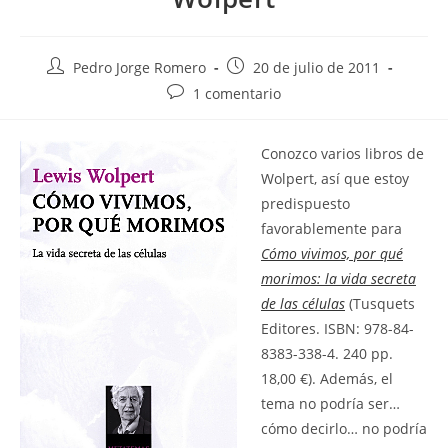
Autor
Publicación
Pedro Jorge Romero
20 de julio de 2011
de
de
Comentarios
1 comentario
la
la
de
entrada:
entrada:
la
C
onozco varios libros de
entrada:
Wolpert, así que estoy
predispuesto
favorablemente para
Cómo vivimos, por qué
morimos: la vida secreta
de las células
(Tusquets
Editores. ISBN: 978-84-
8383-338-4. 240 pp.
18,00 €). Además, el
tema no podría ser…
cómo decirlo… no podría