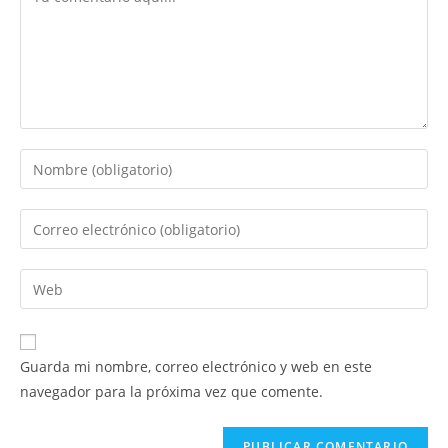
Introduce
tu
nombre
Introduce
o
tu
nombre
dirección
Introduce
de
de
la
usuario
correo
URL
para
electrónico
de
comentar
Guarda mi nombre, correo electrónico y web en este
para
tu
navegador para la próxima vez que comente.
comentar
web
(opcional)