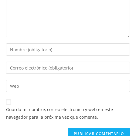
Introduce
tu
nombre
Introduce
o
tu
nombre
dirección
Introduce
de
de
la
usuario
correo
URL
para
electrónico
de
comentar
Guarda mi nombre, correo electrónico y web en este
para
tu
navegador para la próxima vez que comente.
comentar
web
(opcional)