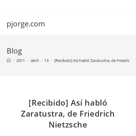
Saltar
al
contenido
pjorge.com
Blog
>
2011
>
abril
>
13
>
[Recibido] Así habló Zaratustra, de Friedrich 
[Recibido] Así habló
Zaratustra, de Friedrich
Nietzsche