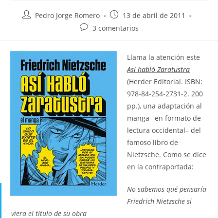
Autor
Publicación
Pedro Jorge Romero
13 de abril de 2011
de
de
Comentarios
3 comentarios
la
la
de
entrada:
entrada:
la
L
lama la atención este
entrada:
Así habló Zaratustra
(Herder Editorial. ISBN:
978-84-254-2731-2. 200
pp.), una adaptación al
manga –en formato de
lectura occidental– del
famoso libro de
Nietzsche. Como se dice
en la contraportada:
No sabemos qué pensaría
Friedrich Nietzsche si
viera el título de su obra