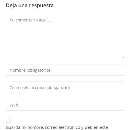
Deja una respuesta
Comentario
Introduce
tu
nombre
Introduce
o
tu
nombre
dirección
Introduce
de
de
la
usuario
correo
URL
para
electrónico
de
comentar
Guarda mi nombre, correo electrónico y web en este
para