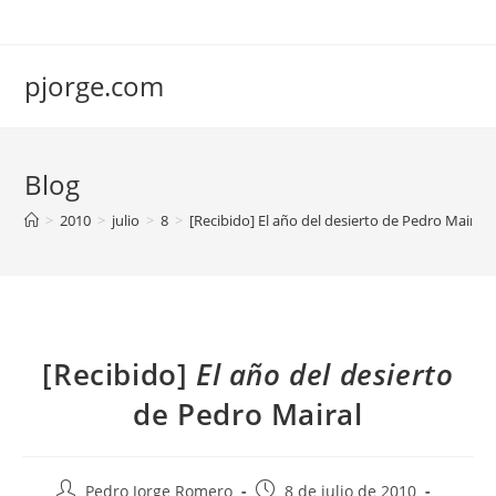
Saltar
al
contenido
pjorge.com
Blog
>
2010
>
julio
>
8
>
[Recibido] El año del desierto de Pedro Mairal
[Recibido]
El año del desierto
de Pedro Mairal
Autor
Publicación
Pedro Jorge Romero
8 de julio de 2010