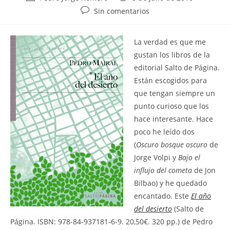
de
de
Comentarios
Sin comentarios
la
la
de
entrada:
entrada:
la
L
a verdad es que me
entrada:
gustan los libros de la
editorial Salto de Página.
Están escogidos para
que tengan siempre un
punto curioso que los
hace interesante. Hace
poco he leído dos
(
Oscuro bosque oscuro
de
Jorge Volpi y
Bajo el
influjo del cometa
de Jon
Bilbao) y he quedado
encantado. Este
El año
del desierto
(Salto de
Página. ISBN: 978-84-937181-6-9. 20,50€. 320 pp.) de Pedro