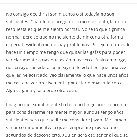
la
la
de
entrada:
entrada:
la
N
o consigo decidir si son muchos o si todavía no son
entrada:
suficientes. Cuando me pregunto cómo me siento, la única
respuesta es que me siento normal. No sé lo que significa
normal, pero sé que no me siento de ninguna otra forma
especial. Evidentemente, hay problemas. Por ejemplo, desde
hace un tiempo me tengo que quitar las gafas para poder
ver claramente cosas que están muy cerca. Y sin embargo,
no consigo considerarlo un signo de edad porque, una vez
que las he acercado, veo claramente lo que hace unos años
me costaba ver precisamente por estar demasiado cerca.
Algo se gana y se pierde otra cosa.
Imagino que simplemente todavía no tengo años suficiente
para considerarme realmente mayor, aunque tengo años
suficientes para que nadie me considere joven. Me llaman
señor continuamente, lo que siempre me provoca unos
segundos de desconcierto. ¿Quién será ese señor al que se