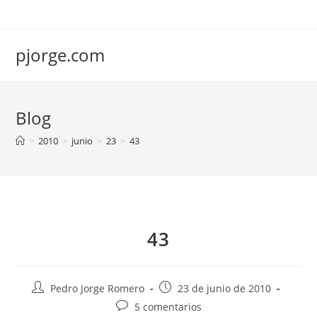
Saltar
al
contenido
pjorge.com
Blog
>
2010
>
junio
>
23
>
43
43
Autor
Publicación
Pedro Jorge Romero
23 de junio de 2010
de
de
Comentarios
5 comentarios