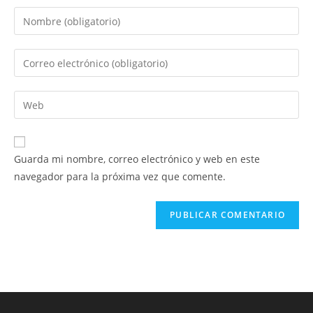
Introduce
tu
nombre
Introduce
o
tu
nombre
dirección
Introduce
de
de
la
usuario
correo
URL
para
electrónico
de
comentar
Guarda mi nombre, correo electrónico y web en este
para
tu
navegador para la próxima vez que comente.
comentar
web
(opcional)