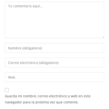
Comentario
Introduce
tu
nombre
Introduce
o
tu
nombre
dirección
Introduce
de
de
la
usuario
correo
URL
para
electrónico
de
comentar
Guarda mi nombre, correo electrónico y web en este
para
tu
navegador para la próxima vez que comente.
comentar
web