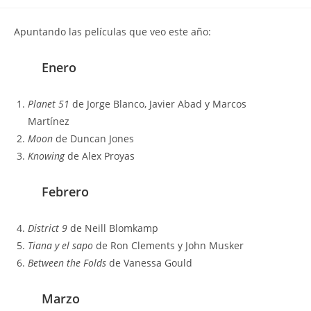
la
la
de
entrada:
entrada:
la
Apuntando las películas que veo este año:
entrada:
Enero
Planet 51
de Jorge Blanco, Javier Abad y Marcos
Martínez
Moon
de Duncan Jones
Knowing
de Alex Proyas
Febrero
District 9
de Neill Blomkamp
Tiana y el sapo
de Ron Clements y John Musker
Between the Folds
de Vanessa Gould
Marzo