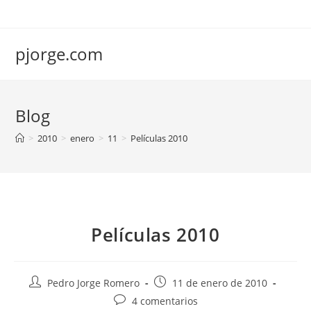
Saltar
al
contenido
pjorge.com
Blog
>
2010
>
enero
>
11
>
Películas 2010
Películas 2010
Autor
Publicación
Pedro Jorge Romero
11 de enero de 2010
de
de
Comentarios
4 comentarios