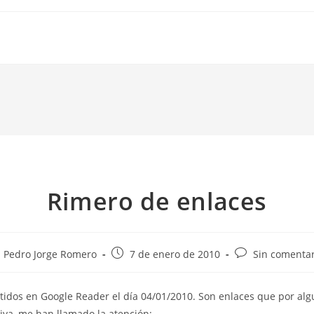
Rimero de enlaces
tor
Publicación
Comentarios
Pedro Jorge Romero
7 de enero de 2010
Sin comentar
de
de
la
la
idos en Google Reader el día 04/01/2010. Son enlaces que por alg
rada:
entrada:
entrada:
tiva, me han llamado la atención: