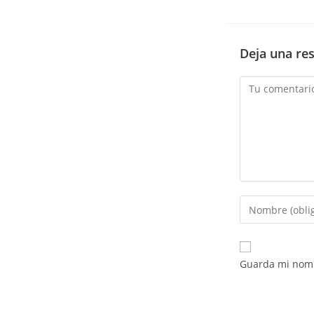
Deja una re
Comentario
Introduce
tu
nombre
o
Guarda mi nomb
nombre
de
usuario