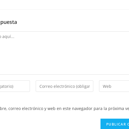
spuesta
Introduce
Introduce
tu
la
dirección
URL
de
de
re, correo electrónico y web en este navegador para la próxima v
correo
tu
electrónico
web
para
(opcional)