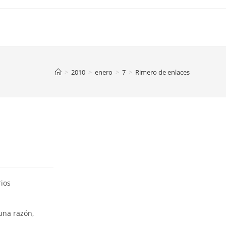
>
2010
>
enero
>
7
>
Rimero de enlaces
ios
una razón,