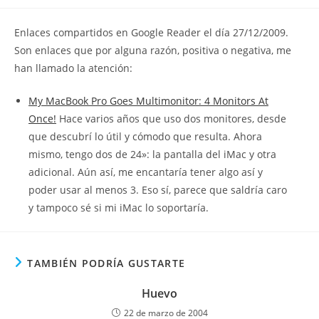
la
la
de
entrada:
entrada:
la
Enlaces compartidos en Google Reader el día 27/12/2009.
entrada:
Son enlaces que por alguna razón, positiva o negativa, me
han llamado la atención:
My MacBook Pro Goes Multimonitor: 4 Monitors At
Once!
Hace varios años que uso dos monitores, desde
que descubrí lo útil y cómodo que resulta. Ahora
mismo, tengo dos de 24»: la pantalla del iMac y otra
adicional. Aún así, me encantaría tener algo así y
poder usar al menos 3. Eso sí, parece que saldría caro
y tampoco sé si mi iMac lo soportaría.
TAMBIÉN PODRÍA GUSTARTE
Huevo
22 de marzo de 2004