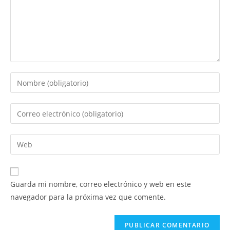
Introduce
tu
nombre
Introduce
o
tu
nombre
dirección
Introduce
de
de
la
usuario
correo
URL
para
electrónico
de
comentar
Guarda mi nombre, correo electrónico y web en este
para
tu
navegador para la próxima vez que comente.
comentar
web
(opcional)