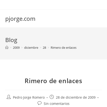
Saltar
al
contenido
pjorge.com
Blog
>
2009
>
diciembre
>
28
>
Rimero de enlaces
Rimero de enlaces
Autor
Publicación
Pedro Jorge Romero
28 de diciembre de 2009
de
de
Comentarios
Sin comentarios