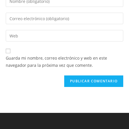
tu
nombre
Introduce
o
tu
nombre
dirección
Introduce
de
de
la
usuario
correo
URL
para
electrónico
de
comentar
Guarda mi nombre, correo electrónico y web en este
para
tu
navegador para la próxima vez que comente.
comentar
web
(opcional)