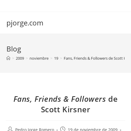
Saltar
al
contenido
pjorge.com
Blog
>
2009
>
noviembre
>
19
>
Fans, Friends & Followers de Scott Kirs
Fans, Friends & Followers
de
Scott Kirsner
Autor
Publicación
Pedro Jorge Romero
19 de noviembre de 2009