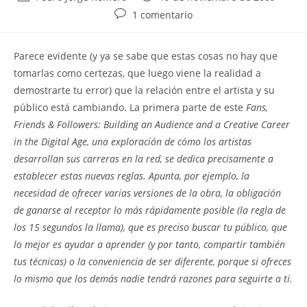
de
de
Comentarios
1 comentario
la
la
de
entrada:
entrada:
la
P
arece evidente (y ya se sabe que estas cosas no hay que
entrada:
tomarlas como certezas, que luego viene la realidad a
demostrarte tu error) que la relación entre el artista y su
público está cambiando. La primera parte de este
Fans,
Friends & Followers: Building an Audience and a Creative Career
in the Digital Age
, una exploración de cómo los artistas
desarrollan sus carreras en la red, se dedica precisamente a
establecer estas nuevas reglas. Apunta, por ejemplo, la
necesidad de ofrecer varias versiones de la obra, la obligación
de ganarse al receptor lo más rápidamente posible (la regla de
los 15 segundos la llama), que es preciso buscar tu público, que
lo mejor es ayudar a aprender (y por tanto, compartir también
tus técnicas) o la conveniencia de ser diferente, porque si ofreces
lo mismo que los demás nadie tendrá razones para seguirte a ti.