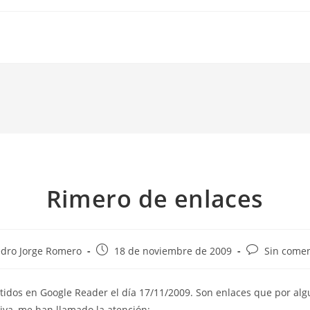
Rimero de enlaces
Publicación
Comentarios
dro Jorge Romero
18 de noviembre de 2009
Sin comen
de
de
la
la
idos en Google Reader el día 17/11/2009. Son enlaces que por alg
da:
entrada:
entrada:
tiva, me han llamado la atención: