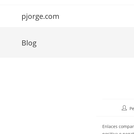
Saltar
al
pjorge.com
contenido
Blog
Autor
Pe
de
la
Enlaces compart
entra
positiva o nega