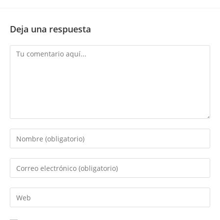
Deja una respuesta
Comentario
Introduce
tu
nombre
Introduce
o
tu
nombre
dirección
Introduce
de
de
la
usuario
correo
URL