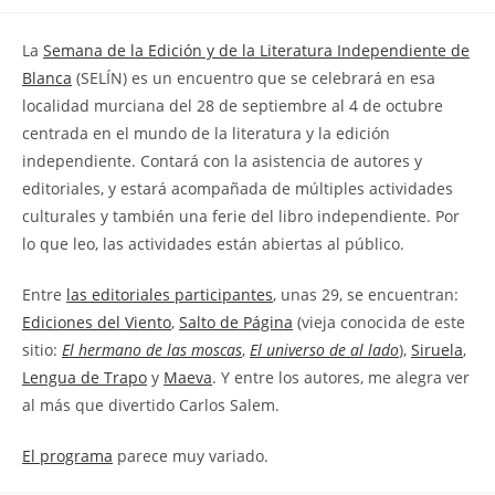
la
la
de
entrada:
entrada:
la
La
Semana de la Edición y de la Literatura Independiente de
entrada:
Blanca
(SELÍN) es un encuentro que se celebrará en esa
localidad murciana del 28 de septiembre al 4 de octubre
centrada en el mundo de la literatura y la edición
independiente. Contará con la asistencia de autores y
editoriales, y estará acompañada de múltiples actividades
culturales y también una ferie del libro independiente. Por
lo que leo, las actividades están abiertas al público.
Entre
las editoriales participantes
, unas 29, se encuentran:
Ediciones del Viento
,
Salto de Página
(vieja conocida de este
sitio:
El hermano de las moscas
,
El universo de al lado
),
Siruela
,
Lengua de Trapo
y
Maeva
. Y entre los autores, me alegra ver
al más que divertido Carlos Salem.
El programa
parece muy variado.