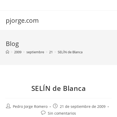
Saltar
al
contenido
pjorge.com
Blog
>
2009
>
septiembre
>
21
>
SELÍN de Blanca
SELÍN de Blanca
Autor
Publicación
Pedro Jorge Romero
21 de septiembre de 2009
de
de
Comentarios
Sin comentarios