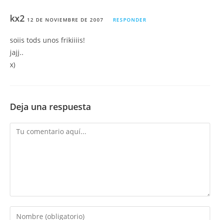
kx2
12 DE NOVIEMBRE DE 2007
RESPONDER
soiis tods unos frikiiiis!
jajj..
x)
Deja una respuesta
Comentario
Introduce