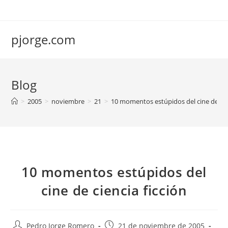
Saltar
al
contenido
pjorge.com
Blog
>
2005
>
noviembre
>
21
>
10 momentos estúpidos del cine de cien
10 momentos estúpidos del
cine de ciencia ficción
Autor
Publicación
Pedro Jorge Romero
21 de noviembre de 2005