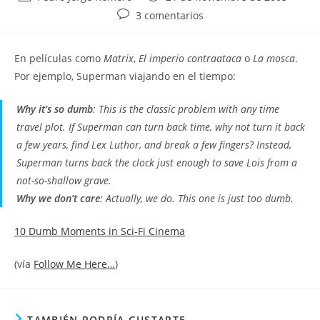
de
de
Comentarios
3 comentarios
la
la
de
entrada:
entrada:
la
En películas como
Matrix
,
El imperio contraataca
o
La mosca
.
entrada:
Por ejemplo, Superman viajando en el tiempo:
Why it’s so dumb
: This is the classic problem with any time
travel plot. If Superman can turn back time, why not turn it back
a few years, find Lex Luthor, and break a few fingers? Instead,
Superman turns back the clock just enough to save Lois from a
not-so-shallow grave.
Why we don’t care
: Actually, we do. This one is just too dumb.
10 Dumb Moments in Sci-Fi Cinema
(vía
Follow Me Here…
)
TAMBIÉN PODRÍA GUSTARTE