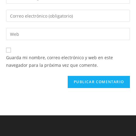
tu
nombre
Introduce
o
tu
nombre
dirección
Introduce
de
de
la
usuario
correo
URL
para
electrónico
de
comentar
Guarda mi nombre, correo electrónico y web en este
para
tu
navegador para la próxima vez que comente.
comentar
web
(opcional)