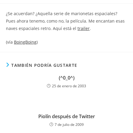
la
la
de
entrada:
entrada:
la
¿Se acuerdan? ¿Aquella serie de marionetas espaciales?
entrada:
Pues ahora tenemo, como no, la película. Me encantan esas
naves espaciales retro. Aquí está el
trailer
.
(vía
BoingBoing
)
TAMBIÉN PODRÍA GUSTARTE
(^0_0^)
25 de enero de 2003
Piolín después de Twitter
7 de julio de 2009