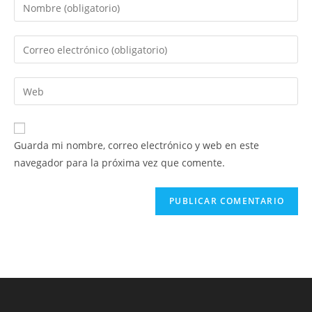
Introduce
tu
nombre
Introduce
o
tu
nombre
dirección
Introduce
de
de
la
usuario
correo
URL
para
electrónico
de
comentar
Guarda mi nombre, correo electrónico y web en este
para
tu
navegador para la próxima vez que comente.
comentar
web
(opcional)