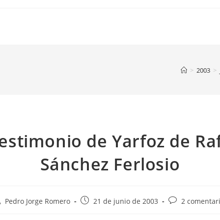
>
2003
>
testimonio de Yarfoz de Ra
Sánchez Ferlosio
tor
Publicación
Comentarios
Pedro Jorge Romero
21 de junio de 2003
2 comentar
de
de