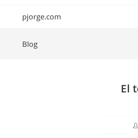
Saltar
al
pjorge.com
contenido
Blog
El 
Au
de