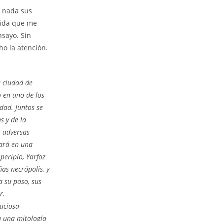
n nada sus
dida que me
nsayo. Sin
o la atención.
a ciudad de
o en uno de los
udad. Juntos se
s y de la
s adversas
ñará en una
 periplo, Yarfoz
as necrópolis, y
 su paso, sus
r.
nuciosa
úa una mitología