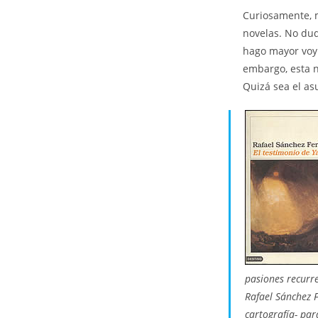
la
Curiosamente, 
en
novelas. No dud
hago mayor voy 
embargo, esta 
Quizá sea el as
pasiones recurre
Rafael Sánchez F
cartografía- par