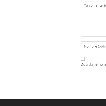
Comentario
Introduce
tu
nombre
o
Guarda mi nomb
nombre
de
usuario
para
comentar