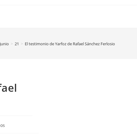
junio
>
21
>
El testimonio de Yarfoz de Rafael Sánchez Ferlosio
fael
ios