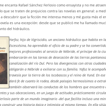
la
la
me encanta Rafael Sánchez Ferlosio como ensayista y no me atrae
trada:
entrada:
entrada:
o que se traten de prejuicios contra las novelas en general: a me
a descubrir que la ficción me interesa menos y mé gusta más el e
novela es una excepción: desde que se publicó me ha llamado much
unto del hidráulico.
Yarfoz, hijo de Vigriscidio, un anciano hidráulico que habita en l
Escescésina, ha aprendido el oficio de su padre y se ha convertid
mejores profesionales al servicio de Nébride, el príncipe de la ci
embarcarán en las tareas de desecación de las tierras pantanosa
canalización del río Dul. Pero las divergencias con otras ciudade
obligarán a Nébride a exiliarse con su familia. Yafoz le acompa
travesía por la tierra de los Iscobascos y el reino de Yund. En ese
dará fe de cuanto le rodea, desde paisajes hermosísimos a extrañ
también observará las conductas de los hombres que encuentra a
ntes y sus obcecaciones, en un juego de actitudes prácticamente circula
erlosio parte de un mundo imaginario -del que facilita incluso una mi
a construir una historia épica e intimista al mismo tiempo. En ella sit