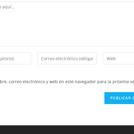
Introduce
Introduce
tu
la
dirección
URL
de
de
re, correo electrónico y web en este navegador para la próxima v
correo
tu
electrónico
web
para
(opcional)
comentar