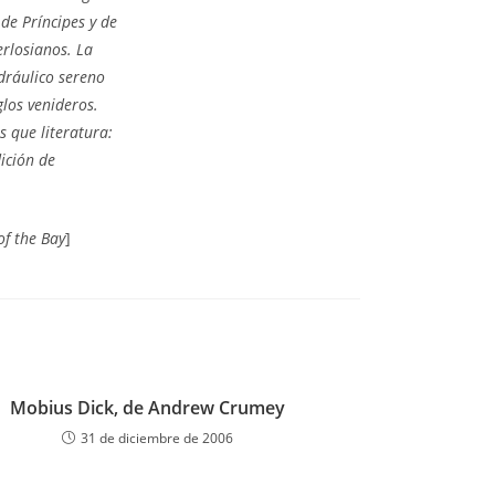
de Príncipes y de
erlosianos. La
idráulico sereno
glos venideros.
 que literatura:
dición de
of the Bay
]
Mobius Dick, de Andrew Crumey
31 de diciembre de 2006