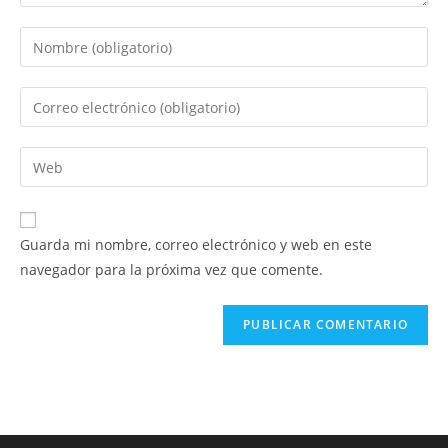
Introduce
tu
nombre
Introduce
o
tu
nombre
dirección
Introduce
de
de
la
usuario
correo
URL
para
electrónico
de
comentar
Guarda mi nombre, correo electrónico y web en este
para
tu
navegador para la próxima vez que comente.
comentar
web
(opcional)