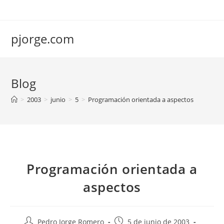
Saltar
al
contenido
pjorge.com
Blog
>
2003
>
junio
>
5
>
Programación orientada a aspectos
Programación orientada a
aspectos
Autor
Publicación
Pedro Jorge Romero
5 de junio de 2003