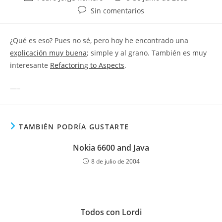
de
de
Comentarios
Sin comentarios
la
la
de
entrada:
entrada:
la
¿Qué es eso? Pues no sé, pero hoy he encontrado una
entrada:
explicación muy buena
; simple y al grano. También es muy
interesante
Refactoring to Aspects
.
—–
TAMBIÉN PODRÍA GUSTARTE
Nokia 6600 and Java
8 de julio de 2004
Todos con Lordi