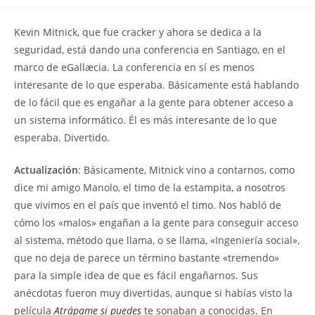
la
la
de
entrada:
entrada:
la
Kevin Mitnick, que fue cracker y ahora se dedica a la
entrada:
seguridad, está dando una conferencia en Santiago, en el
marco de eGallæcia. La conferencia en sí es menos
interesante de lo que esperaba. Básicamente está hablando
de lo fácil que es engañar a la gente para obtener acceso a
un sistema informático. Él es más interesante de lo que
esperaba. Divertido.
Actualización
: Básicamente, Mitnick vino a contarnos, como
dice mi amigo Manolo, el timo de la estampita, a nosotros
que vivimos en el país que inventó el timo. Nos habló de
cómo los «malos» engañan a la gente para conseguir acceso
al sistema, método que llama, o se llama, «Ingeniería social»,
que no deja de parece un término bastante «tremendo»
para la simple idea de que es fácil engañarnos. Sus
anécdotas fueron muy divertidas, aunque si habías visto la
película
Atrápame si puedes
te sonaban a conocidas. En