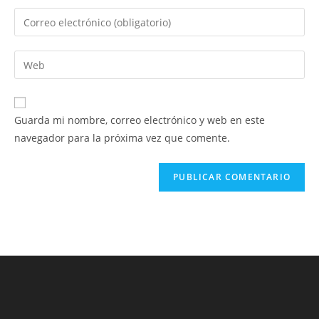
nombre
Introduce
o
tu
nombre
dirección
Introduce
de
de
la
usuario
correo
URL
para
electrónico
de
comentar
Guarda mi nombre, correo electrónico y web en este
para
tu
navegador para la próxima vez que comente.
comentar
web
(opcional)