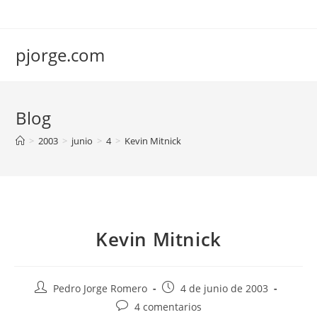
Saltar
al
contenido
pjorge.com
Blog
>
2003
>
junio
>
4
>
Kevin Mitnick
Kevin Mitnick
Autor
Publicación
Pedro Jorge Romero
4 de junio de 2003
de
de
Comentarios
4 comentarios