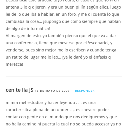
antena 3 lo q dijeron, y era un buen pillín según ellos, luego
leí de lo que iba a hablar, en un foro, y me di cuenta lo que
cambiaba la cosa… ¡supongo que como siempre que hablan
de algo de informática!
Al margen de esto, yo también pienso que el que va a dar
una conferencia, tiene que moverse por el 'escenario', y
venderse, pues sino mejor me lo escriben y cuando tenga
un ratito de lugar me lo leo… ¡ya le daré yo el énfasis q
merezca!
cen te lla JS
15 DE MAYO DE 2007
RESPONDER
m mm mel estudiar y hacer leyendo . . . es una
caracterisitca plena de un under ,. ,. es chevere poder
contar con gente en el mundo que nos dediquemos y que
no halla camino ni puerta la cual no se pueda accesar ya no