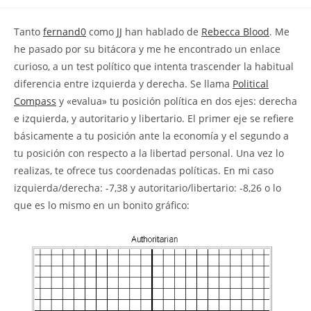
la
la
de
entrada:
entrada:
la
Tanto
fernand0
como
JJ
han hablado de
Rebecca Blood
. Me
entrada:
he pasado por su bitácora y me he encontrado un enlace
curioso, a un test político que intenta trascender la habitual
diferencia entre izquierda y derecha. Se llama
Political
Compass
y «evalua» tu posición política en dos ejes: derecha
e izquierda, y autoritario y libertario. El primer eje se refiere
básicamente a tu posición ante la economía y el segundo a
tu posición con respecto a la libertad personal. Una vez lo
realizas, te ofrece tus coordenadas políticas. En mi caso
izquierda/derecha: -7,38 y autoritario/libertario: -8,26 o lo
que es lo mismo en un bonito gráfico: