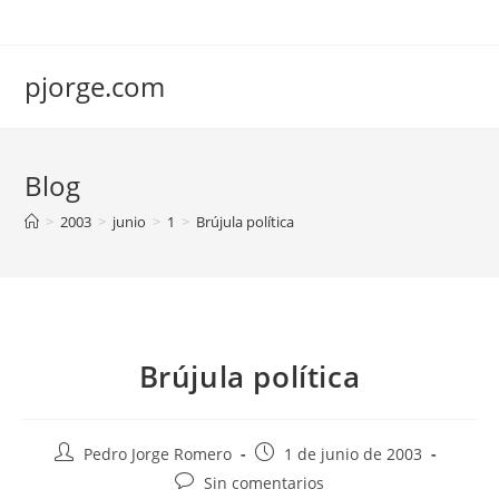
Saltar
al
contenido
pjorge.com
Blog
>
2003
>
junio
>
1
>
Brújula política
Brújula política
Autor
Publicación
Pedro Jorge Romero
1 de junio de 2003
de
de
Comentarios
Sin comentarios