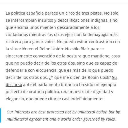
la
la
de
entrada:
entrada:
la
La política española parece un circo de tres pistas. No sólo
entrada:
se intercambian insultos y descalificaciones indignas, sino
que encima unos mienten descaradamente a los
ciudadanos mientras los otros ejercitan la demagogia más
rastrera para ganar votos. No puedo evitar contrastarlo con
la situación en el Reino Unido. No sólo Blair parece
sinceramente convencido de la postura que mantiene, cosa
que no puedo decir de los otros dos, sino que es capaz de
defenderla con elocuencia, que es más de lo que puedo
decir de los otros dos. ¿Y qué me dicen de Robin Cook?
Su
discurso
ante el parlamento británico ha sido un ejemplo
perfecto de oratoria política, una muestra de dignidad y
elegancia, que puede citarse casi indefinidamente:
Our interests are best protected not by unilateral action but by
multilateral agreement and a world order governed by rules.