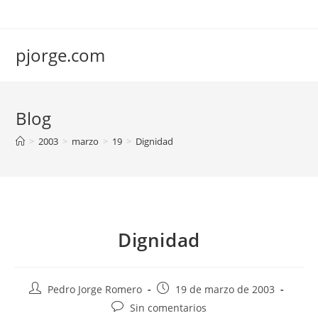
Saltar
al
contenido
pjorge.com
Blog
>
2003
>
marzo
>
19
>
Dignidad
Dignidad
Autor
Publicación
Pedro Jorge Romero
19 de marzo de 2003
de
de
Comentarios
Sin comentarios