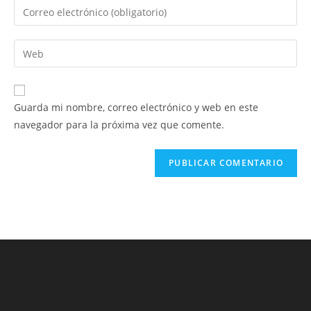
Introduce
o
tu
nombre
dirección
Introduce
de
de
la
usuario
correo
URL
para
electrónico
de
comentar
Guarda mi nombre, correo electrónico y web en este
para
tu
navegador para la próxima vez que comente.
comentar
web
(opcional)