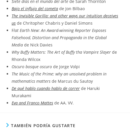
Siete días en el mundo del arte
de Sarah Thornton
Bajo el influjo del cometa
de Jon Bilbao
The Invisible Gorilla: and other ways our intuition deceives
us
de Chritopher Chabris y Daniel Simons
F
lat Earth New: An Award-winning Reporter Exposes
Falsehood, Distortion and Propaganda in the Global
Media
de Nick Davies
Why Buffy Matters: The Art of Buffy tha Vampire Slayer
de
Rhonda Wilcox
Oscuro bosque oscuro
de Jorge Volpi
The Music of the Prime: why an unsolved problem in
mathematics matters
de Marcus du Sautoy
De qué hablo cuando hablo de correr
de Haruki
Murakami
Eva and Franco Mattes
de AA. VV.
TAMBIÉN PODRÍA GUSTARTE