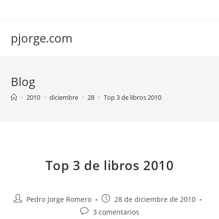
Saltar
al
contenido
pjorge.com
Blog
>
2010
>
diciembre
>
28
>
Top 3 de libros 2010
Top 3 de libros 2010
Autor
Publicación
Pedro Jorge Romero
28 de diciembre de 2010
de
de
Comentarios
3 comentarios