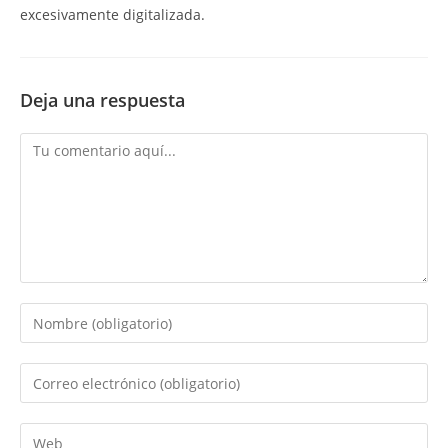
excesivamente digitalizada.
Deja una respuesta
Comentario
Introduce
tu
nombre
Introduce
o
tu
nombre
dirección
Introduce
de