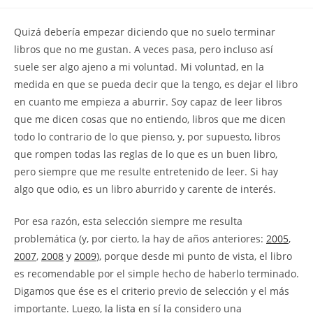
la
la
de
entrada:
entrada:
la
Q
uizá debería empezar diciendo que no suelo terminar
entrada:
libros que no me gustan. A veces pasa, pero incluso así
suele ser algo ajeno a mi voluntad. Mi voluntad, en la
medida en que se pueda decir que la tengo, es dejar el libro
en cuanto me empieza a aburrir. Soy capaz de leer libros
que me dicen cosas que no entiendo, libros que me dicen
todo lo contrario de lo que pienso, y, por supuesto, libros
que rompen todas las reglas de lo que es un buen libro,
pero siempre que me resulte entretenido de leer. Si hay
algo que odio, es un libro aburrido y carente de interés.
Por esa razón, esta selección siempre me resulta
problemática (y, por cierto, la hay de años anteriores:
2005
,
2007
,
2008
y
2009
), porque desde mi punto de vista, el libro
es recomendable por el simple hecho de haberlo terminado.
Digamos que ése es el criterio previo de selección y el más
importante. Luego,
la lista en sí
la considero una