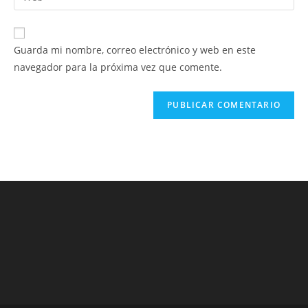
de
la
usuario
correo
URL
para
electrónico
de
comentar
Guarda mi nombre, correo electrónico y web en este
para
tu
navegador para la próxima vez que comente.
comentar
web
(opcional)