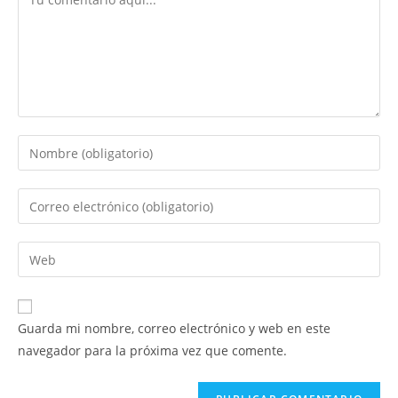
Introduce
tu
nombre
Introduce
o
tu
nombre
dirección
Introduce
de
de
la
usuario
correo
URL
para
electrónico
de
comentar
Guarda mi nombre, correo electrónico y web en este
para
tu
navegador para la próxima vez que comente.
comentar
web
(opcional)