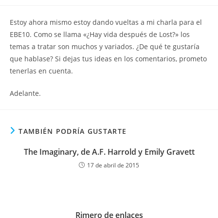
la
la
de
entrada:
entrada:
la
E
stoy ahora mismo estoy dando vueltas a mi charla para el
entrada:
EBE10. Como se llama «¿Hay vida después de Lost?» los
temas a tratar son muchos y variados. ¿De qué te gustaría
que hablase? Si dejas tus ideas en los comentarios, prometo
tenerlas en cuenta.
Adelante.
TAMBIÉN PODRÍA GUSTARTE
The Imaginary, de A.F. Harrold y Emily Gravett
17 de abril de 2015
Rimero de enlaces