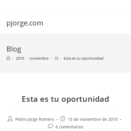
Saltar
al
contenido
pjorge.com
Blog
>
2010
>
noviembre
>
15
>
Esta es tu oportunidad
Esta es tu oportunidad
Autor
Publicación
Pedro Jorge Romero
15 de noviembre de 2010
de
de
Comentarios
6 comentarios