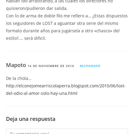
habían ido arrastrando, a las cuales los directores no
quisieron/pudieron dar salida.
Con lo de arma de doble filo me refiero a… ¿Estas dispuestos
los seguidores de LOST a aguantar otra serie del mismo
formato durante años para jugársela a otro «chasco» del
estilo?…. será dificil.
Mapoto
16 DE NOVIEMBRE DE 2010
RESPONDER
De la chola…
http://elconejomearriscolaperra.blogspot.com/2010/06/lost-
del-odio-al-amor-solo-hay-una.html
Deja una respuesta
Comentario