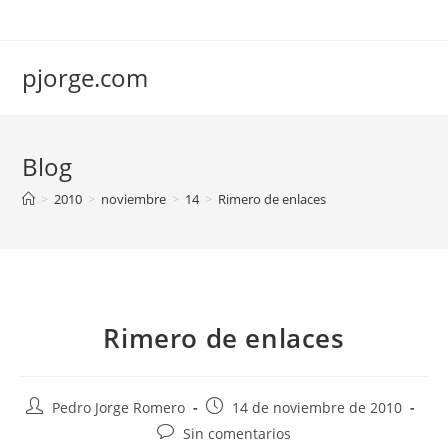
Saltar
al
contenido
pjorge.com
Blog
>
2010
>
noviembre
>
14
>
Rimero de enlaces
Rimero de enlaces
Autor
Publicación
Pedro Jorge Romero
14 de noviembre de 2010
de
de
Comentarios
Sin comentarios