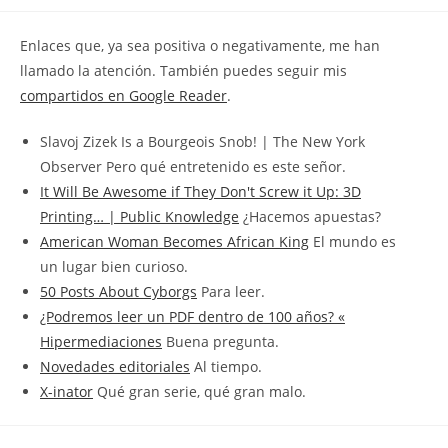
la
la
de
entrada:
entrada:
la
Enlaces que, ya sea positiva o negativamente, me han
entrada:
llamado la atención. También puedes seguir mis
compartidos en Google Reader
.
Slavoj Zizek Is a Bourgeois Snob! | The New York
Observer Pero qué entretenido es este señor.
It Will Be Awesome if They Don't Screw it Up: 3D
Printing… | Public Knowledge
¿Hacemos apuestas?
American Woman Becomes African King
El mundo es
un lugar bien curioso.
50 Posts About Cyborgs
Para leer.
¿Podremos leer un PDF dentro de 100 años? «
Hipermediaciones
Buena pregunta.
Novedades editoriales
Al tiempo.
X-inator
Qué gran serie, qué gran malo.