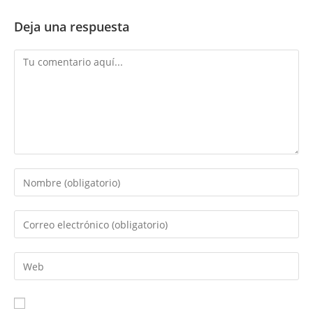
Deja una respuesta
Comentario
Introduce
tu
nombre
Introduce
o
tu
nombre
dirección
Introduce
de
de
la
usuario
correo
URL
para
electrónico
de