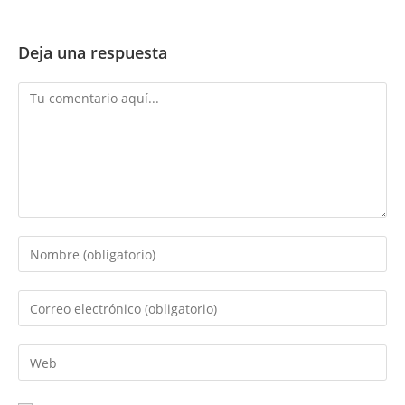
Deja una respuesta
Comentario
Introduce
tu
nombre
Introduce
o
tu
nombre
dirección
Introduce
de
de
la
usuario
correo
URL
para