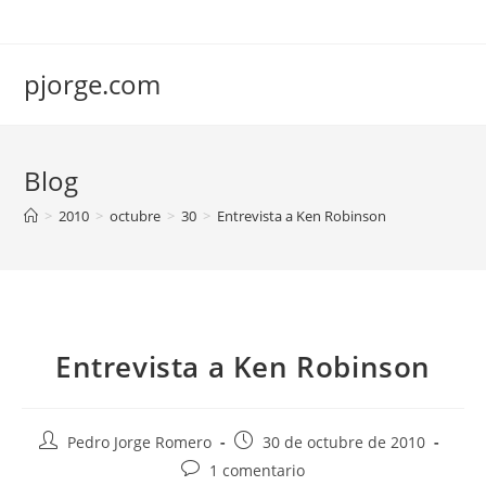
Saltar
al
contenido
pjorge.com
Blog
>
2010
>
octubre
>
30
>
Entrevista a Ken Robinson
Entrevista a Ken Robinson
Autor
Publicación
Pedro Jorge Romero
30 de octubre de 2010
de
de
Comentarios
1 comentario