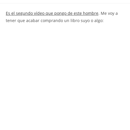
la
la
de
entrada:
entrada:
la
E
s el segundo vídeo que pongo de este hombre
. Me voy a
entrada:
tener que acabar comprando un libro suyo o algo: