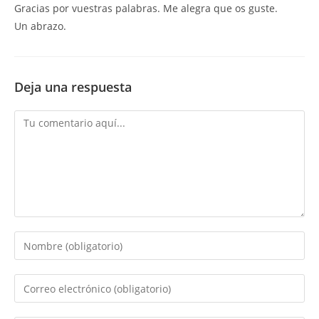
Gracias por vuestras palabras. Me alegra que os guste.
Un abrazo.
Deja una respuesta
Comentario
Introduce
tu
nombre
Introduce
o
tu
nombre
dirección