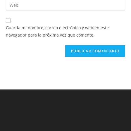
Introduce
de
de
la
usuario
correo
URL
para
electrónico
de
comentar
Guarda mi nombre, correo electrónico y web en este
para
tu
navegador para la próxima vez que comente.
comentar
web
(opcional)