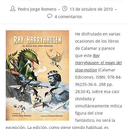
Autor
Publicación
Pedro Jorge Romero
13 de octubre de 2010
de
de
Comentarios
4 comentarios
la
la
de
entrada:
entrada:
la
H
e disfrutado en varias
entrada:
ocasiones de los libros
de Calamar y parece
que este
Ray
Harryhausen: el mago del
stop-motion
(Calamar
Ediciones. ISBN: 978-84-
96235-36-6. 288 pp.
28,50 €), sobre esa casi
olvidada y
simultáneamente mítica
figura del cine
fantástico, no será la
excepción. La edición, como viene siendo habitual, es