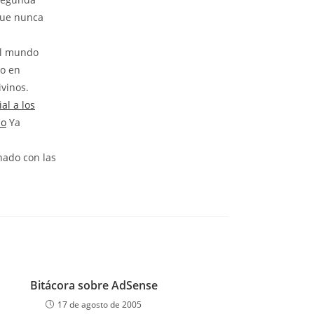
que nunca
el mundo
ro en
vinos.
l a los
io
Ya
nado con las
Bitácora sobre AdSense
17 de agosto de 2005