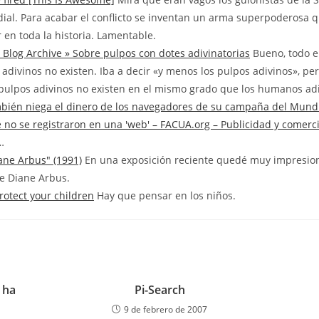
al. Para acabar el conflicto se inventan un arma superpoderosa 
r en toda la historia. Lamentable.
» Blog Archive » Sobre pulpos con dotes adivinatorias
Bueno, todo 
 adivinos no existen. Iba a decir «y menos los pulpos adivinos», pe
 pulpos adivinos no existen en el mismo grado que los humanos adi
ién niega el dinero de los navegadores de su campaña del Mundia
 no se registraron en una 'web' – FACUA.org – Publicidad y comerc
…
ane Arbus" (1991)
En una exposición reciente quedé muy impresio
de Diane Arbus.
rotect your children
Hay que pensar en los niños.
 ha
Pi-Search
9 de febrero de 2007