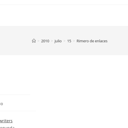
>
2010
>
julio
>
15
>
Rimero de enlaces
io
writers
 Segunda