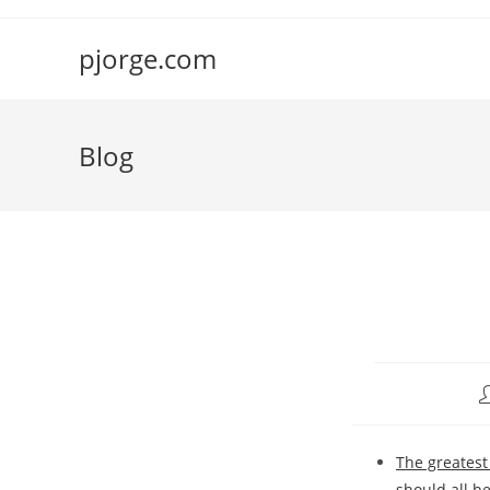
Saltar
al
pjorge.com
contenido
Blog
A
d
l
The greatest 
e
should all b