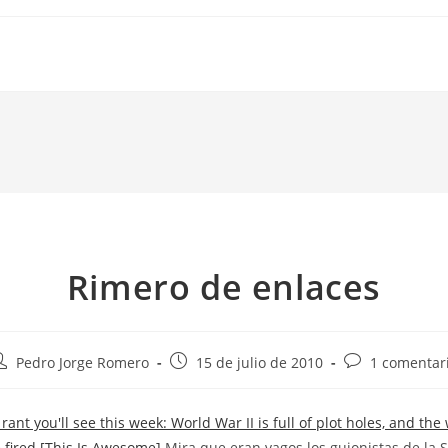
Rimero de enlaces
utor
Publicación
Comentarios
Pedro Jorge Romero
15 de julio de 2010
1 comentar
e
de
de
a
la
la
rant you'll see this week: World War II is full of plot holes, and the 
ntrada:
entrada:
entrada:
e fired [This Is Awesome]
Mira que eran vagos los guionistas de la