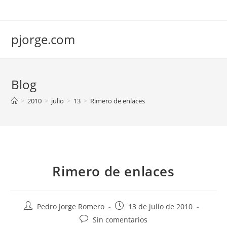
Saltar
al
contenido
pjorge.com
Blog
>
2010
>
julio
>
13
>
Rimero de enlaces
Rimero de enlaces
Autor
Publicación
Pedro Jorge Romero
13 de julio de 2010
de
de
Comentarios
Sin comentarios