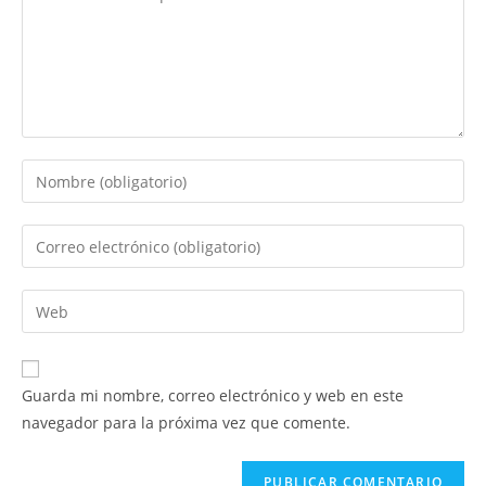
Introduce
tu
nombre
Introduce
o
tu
nombre
dirección
Introduce
de
de
la
usuario
correo
URL
para
electrónico
de
comentar
Guarda mi nombre, correo electrónico y web en este
para
tu
navegador para la próxima vez que comente.
comentar
web
(opcional)