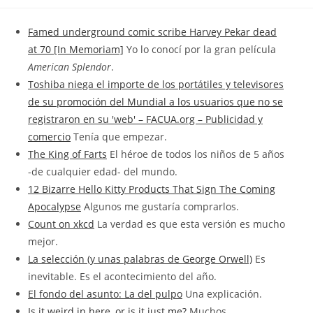
la
la
de
entrada:
entrada:
la
Famed underground comic scribe Harvey Pekar dead
entrada:
at 70 [In Memoriam]
Yo lo conocí por la gran película
American Splendor
.
Toshiba niega el importe de los portátiles y televisores
de su promoción del Mundial a los usuarios que no se
registraron en su 'web' – FACUA.org – Publicidad y
comercio
Tenía que empezar.
The King of Farts
El héroe de todos los niños de 5 años
-de cualquier edad- del mundo.
12 Bizarre Hello Kitty Products That Sign The Coming
Apocalypse
Algunos me gustaría comprarlos.
Count on xkcd
La verdad es que esta versión es mucho
mejor.
La selección (y unas palabras de George Orwell)
Es
inevitable. Es el acontecimiento del año.
El fondo del asunto: La del pulpo
Una explicación.
Is it weird in here, or is it just me?
Muchos