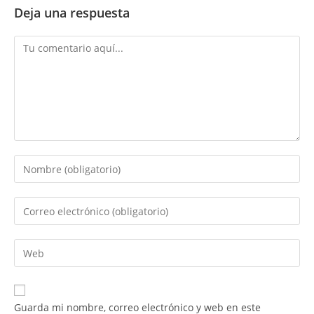
Deja una respuesta
Comentario
Introduce
tu
nombre
Introduce
o
tu
nombre
dirección
Introduce
de
de
la
usuario
correo
URL
para
electrónico
de
comentar
Guarda mi nombre, correo electrónico y web en este
para