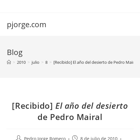
Saltar
al
contenido
pjorge.com
Blog
>
2010
>
julio
>
8
>
[Recibido] El año del desierto de Pedro Mairal
[Recibido]
El año del desierto
de Pedro Mairal
Autor
Publicación
Pedro Jorge Romero
8 de julio de 2010