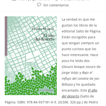
de
de
Comentarios
Sin comentarios
la
la
de
entrada:
entrada:
la
L
a verdad es que me
entrada:
gustan los libros de la
editorial Salto de Página.
Están escogidos para
que tengan siempre un
punto curioso que los
hace interesante. Hace
poco he leído dos
(
Oscuro bosque oscuro
de
Jorge Volpi y
Bajo el
influjo del cometa
de Jon
Bilbao) y he quedado
encantado. Este
El año
del desierto
(Salto de
Página. ISBN: 978-84-937181-6-9. 20,50€. 320 pp.) de Pedro