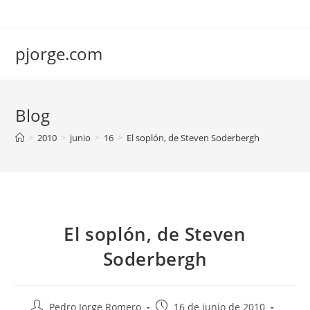
Saltar
al
contenido
pjorge.com
Blog
>
2010
>
junio
>
16
>
El soplón, de Steven Soderbergh
El soplón, de Steven
Soderbergh
Autor
Publicación
Pedro Jorge Romero
16 de junio de 2010