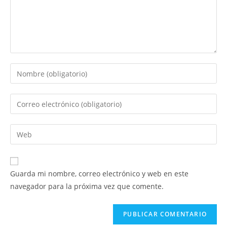
Introduce
tu
nombre
Introduce
o
tu
nombre
dirección
Introduce
de
de
la
usuario
correo
URL
para
electrónico
de
comentar
Guarda mi nombre, correo electrónico y web en este
para
tu
navegador para la próxima vez que comente.
comentar
web
(opcional)