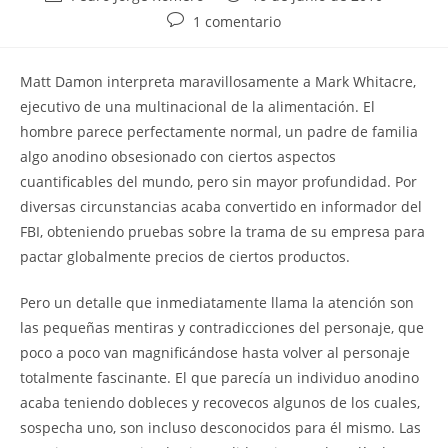
de
de
Comentarios
1 comentario
la
la
de
entrada:
entrada:
la
M
att Damon interpreta maravillosamente a Mark Whitacre,
entrada:
ejecutivo de una multinacional de la alimentación. El
hombre parece perfectamente normal, un padre de familia
algo anodino obsesionado con ciertos aspectos
cuantificables del mundo, pero sin mayor profundidad. Por
diversas circunstancias acaba convertido en informador del
FBI, obteniendo pruebas sobre la trama de su empresa para
pactar globalmente precios de ciertos productos.
Pero un detalle que inmediatamente llama la atención son
las pequeñas mentiras y contradicciones del personaje, que
poco a poco van magnificándose hasta volver al personaje
totalmente fascinante. El que parecía un individuo anodino
acaba teniendo dobleces y recovecos algunos de los cuales,
sospecha uno, son incluso desconocidos para él mismo. Las