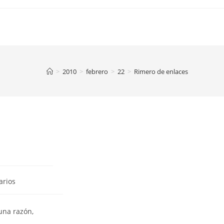
>
2010
>
febrero
>
22
>
Rimero de enlaces
arios
una razón,