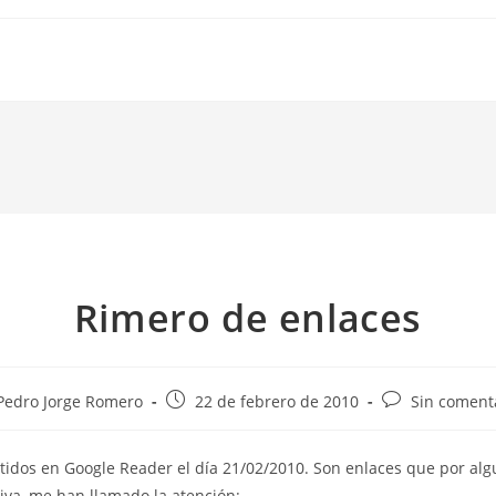
Rimero de enlaces
r
Publicación
Comentarios
Pedro Jorge Romero
22 de febrero de 2010
Sin coment
de
de
la
la
idos en Google Reader el día 21/02/2010. Son enlaces que por alg
ada:
entrada:
entrada:
tiva, me han llamado la atención: